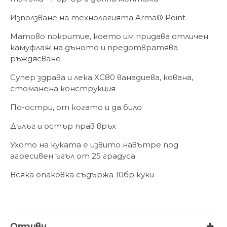
Използване на технологията Arma® Point
Матово покритие, което им придава отличен
камуфлаж на дъното и предотвратява
ръждясване
Супер здрава и лека XC80 ванадиева, кована,
стоманена конструкция
По-остри, от когато и да било
Дълъг и остър прав връх
Ухото на куката е извито навътре под
агресивен ъгъл от 25 градуса
Всяка опаковка съдържа 10бр куки
Отзиви