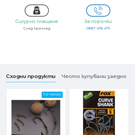
Сигурно плащане
За поръчки
След преглед
0887 478 479
Сходни продукти
Често купувани заедно
TOP BRAND