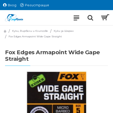
Вход
Регистрация
Куки, Вирбели и Клипсове
Куки за Шаран
Fox Edges Armapoint Wide Gape Straight
Fox Edges Armapoint Wide Gape
Straight