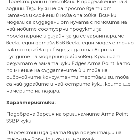
Проектирани и тествани в продължение на 3
години. Тези куки не са просто взети от
каталог и сложени в нова опаковка. Всички
модели са създадени от нулата с помощта на
най-новите софтуерни продукти за
проектиране и дизайн, за да се гарантира, че
всеки един детайл във всеки един модел е точно
както трябва да бъде, за да отговори на
нуждите на модерния риболовец. Крайният
резултат е гамата куки Edges Arma Point, като
по мнение на създателите ѝ и това на
риболовните консултанти тествали ги, това
са най-здравите и най-острите куки, които ще
намерите на пазара.
Характеристики:
Подобрена версия на оригиналните Arma Point
SSBP куки
Перфектни и за двата вида презентации на
такъма - Pop-Up и дънни монтажи