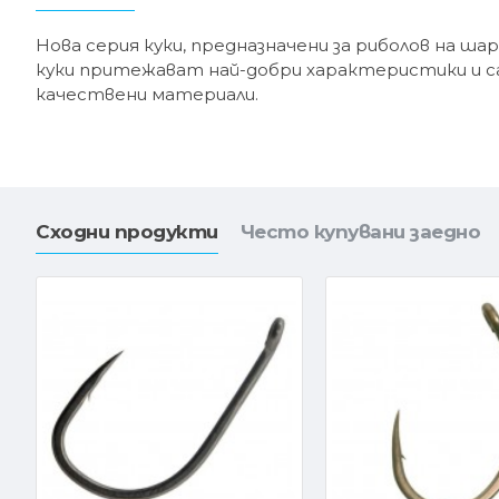
Нова серия куки, предназначени за риболов на шар
куки притежават най-добри характеристики и с
качествени материали.
Сходни продукти
Често купувани заедно