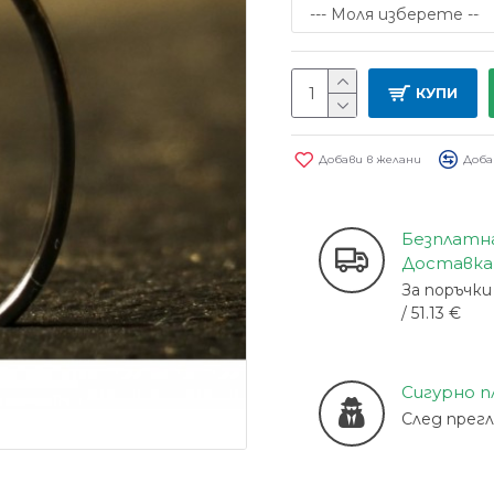
КУПИ
Добави в желани
Доба
Безплатн
Доставка
За поръчки 
/ 51.13 €
Сигурно 
След прег