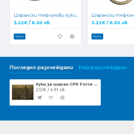
Шарански тефлонови куки CarpMax MAX GAPE
3.22€ / 6.30 лв.
3.22€ / 6.30 лв.
Купи
Купи
Последно разглеждани
Най-разглеждани
Куки за шаран CPK Force Krank
2.51€ / 4.91 лв.