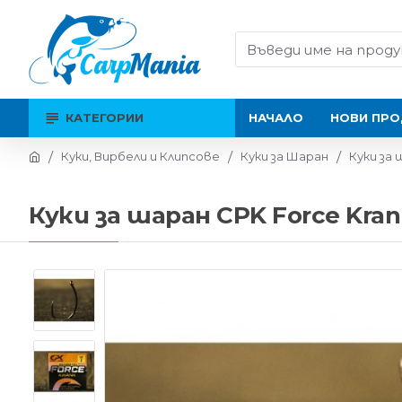
КАТЕГОРИИ
НАЧАЛО
НОВИ ПРО
Куки, Вирбели и Клипсове
Куки за Шаран
Куки за 
Куки за шаран CPK Force Kran