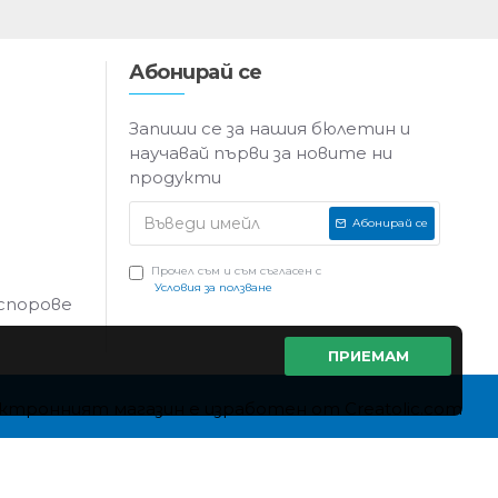
Абонирай се
Запиши се за нашия бюлетин и
научавай първи за новите ни
продукти
Абонирай се
Прочел съм и съм съгласен с
Условия за ползване
 спорове
ПРИЕМАМ
ктронният магазин е изработен от Creatolic.com