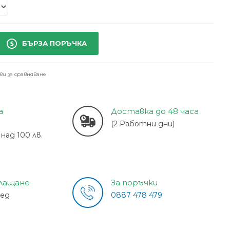
БЪРЗА ПОРЪЧКА
ви за сравняване
а
Доставка до 48 часа
(2 Работни дни)
над 100 лв.
плащане
За поръчки
лед
0887 478 479