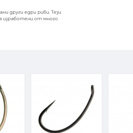
ани други едри риби. Тези
а изработени от много