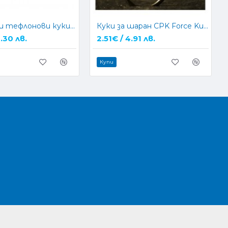
Шарански тефлонови куки CarpMax MAX TWISTER
Куки за шаран CPK Force Kurv
.30 лв.
2.51€ / 4.91 лв.
Купи