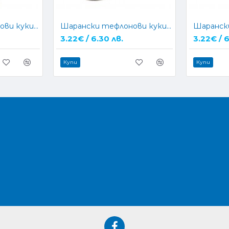
Шарански тефлонови куки CarpMax MAX KRANK
Шарански тефлонови куки CarpMax MAX SHANK
3.22€ / 6.30 лв.
3.22€ / 6
Купи
Купи