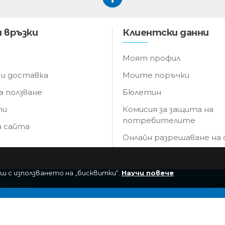
 връзки
Клиентски данни
Моят профил
 и доставка
Моите поръчки
а ползване
Бюлетин
ти
Комисия за защита на
потребителите
а сайта
Онлайн разрешаване на
ш с използването на „бисквитки“.
Научи повече
риболов!
Еле