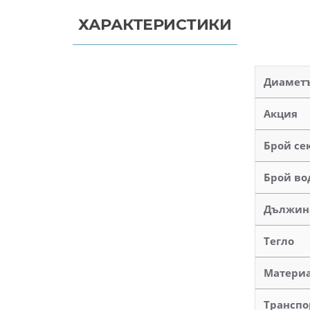
ХАРАКТЕРИСТИКИ
Диаметъ
Акция
Брой се
Брой во
Дължин
Тегло
Матери
Транспо