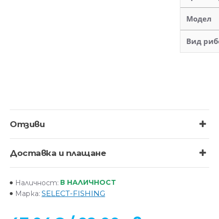
Модел
Вид риб
Отзиви
Доставка и плащане
В НАЛИЧНОСТ
Наличност:
SELECT-FISHING
Марка: