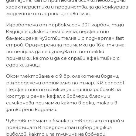
диапазона, като притежава всички необходими
характеристики и предимства, за да конкурира
моделите от горния ценови клас.
Изработена от първокласен 30T карбон, тази
въдица е изключително лека, перфектно
балансирана, чувствителна и с подчертан fast
строй. Оразмерена за примамки до 16 г, тя има
потенциал да се използва и с по-тежки
примамки, както и да се справи ефективно с
едри хищници.
Окомплектована е с 9 бр. олекотени водачи,
разпределени оптимално по т.нар. KR-concept.
Перфектното оръжие за спининг риболов на
костур и речен кефал с воблери, блесни и
силиконови примамки както в реки, така и в
затворени водоеми.
Чувствителната бланка и твърдият строй я
превръщат в предпочитан избор за джиг
риболов, както и за туичинг на воблери.