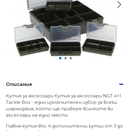
Описание
Кутия за аксесоари Кутия за аксесоари NGT 4+1
Tackle Box - eдин изключителен избор за всеки
шаранджия, който ще прибере всичките ви
аксесоари на едно място.
Главна кутия вкл. 4 допълнителни кутии от 3 до