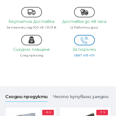
Безплатна Доставка
Доставка до 48 часа
За поръчки над 100 лв. / 51.13 €
(2 Работни дни)
Сигурно плащане
За поръчки
След преглед
0887 478 479
Сходни продукти
Често купувани заедно
-18 %
-17 %