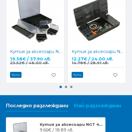
Кутия за аксесоари NGT 7+1 Tackle Box
Кутия за аксесоари NGT XPR Terminal Tackle Box
19.38€ / 37.90 лв.
12.27€ / 24.00 лв.
23.52€ / 46.00 лв.
14.78€ / 28.91 лв.
Купи
Купи
Последно разглеждани
Най-разглеждани
Кутия за аксесоари NGT 4+1 Tackle Box
9.66€ / 18.89 лв.