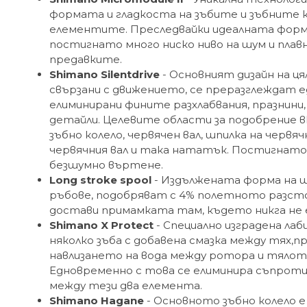
формата и гладкоста на зъбите и зъбните к
елементите. Преследвайки идеалната форма
постигнато много ниско ниво на шум и плав
предавките.
Shimano Silentdrive
- Основният дизайн на ц
свързани с движението, се преразглеждат ед
елиминирани фините разхлабвания, празнини
детайли. Целевите области за подобрение 
зъбно колело, червячен вал, шпилка на червячн
червячния вал и така нататък. Постигнато 
безшумно въртене.
Long stroke spool
- Издължената форма на 
ръбове, подобряват с 4% полетното разстоя
достави примамката там, където никга не 
Shimano X Protect
- Специално изградена л
няколко зъба с добавена смазка между тях,
навлизането на вода между ротора и тялот
Едновременно с това се елиминира съпро
между тези два елемента.
Shimano Hagane
- Основното зъбно колело e