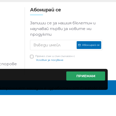
Абонирай се
Запиши се за нашия бюлетин и
научавай първи за новите ни
продукти
Абонирай се
Прочел съм и съм съгласен с
Условия за ползване
 спорове
ПРИЕМАМ
ктронният магазин е изработен от Creatolic.com