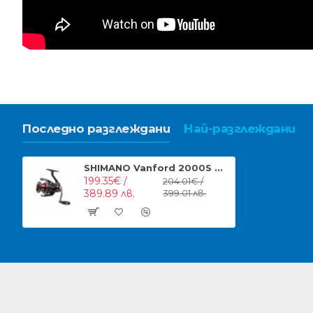
Последно разглеждани
Най-разглеждани
SHIMANO Vanford 2000S Макара
199.35€ /
204.01€ /
389.89 лв.
399.01 лв.