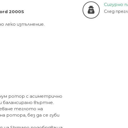
Сигурно 
ord 2000S
След прег
о леко изпълнение.
нум ротор с асиметрично
и балансирано въртне.
еване теглото на
 ротора, без да се губи
ия на Shimano подобряваща