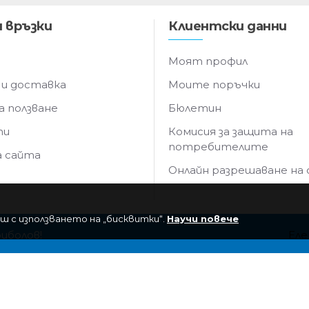
 връзки
Клиентски данни
Моят профил
 и доставка
Моите поръчки
а ползване
Бюлетин
ти
Комисия за защита на
потребителите
а сайта
Онлайн разрешаване на
ш с използването на „бисквитки“.
Научи повече
риболов!
Еле