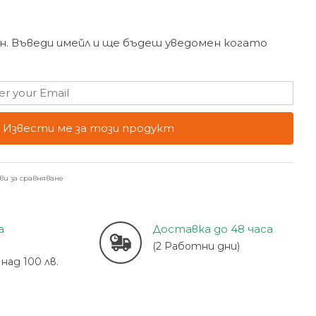
н. Въведи имейл и ще бъдеш уведомен когато
Извести ме за този продукт
ви за сравняване
а
Доставка до 48 часа
(2 Работни дни)
над 100 лв.