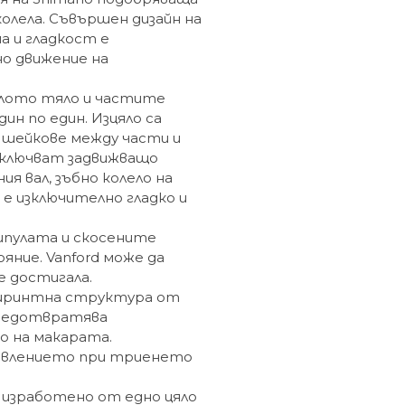
олела. Съвършен дизайн на
 и гладкост е
но движение на
ялото тяло и частите
ин по един. Изцяло са
, шейкове между части и
включват задвижващо
ия вал, зъбно колело на
е изключително гладко и
шпулата и скосените
ние. Vanford може да
е достигала.
абиринтна структура от
предотвратява
о на макарата.
тивлението при триенето
 изработено от едно цяло