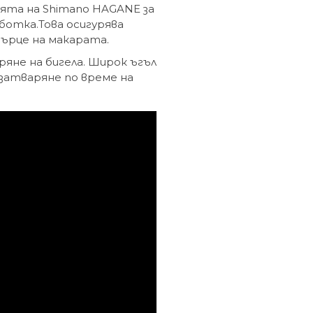
ията на Shimano HAGANE за
ботка.Това осигурява
 сърце на макарата.
яне на бигела. Широк ъгъл
затваряне по време на