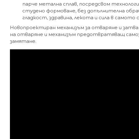
парче метална сплав, посредсвом технолог
студено формоване, без допълнителна обра
гладкост, здравина, лекота и сила в самото
Новопроектиран механизъм за отваряне и затвар
на отваряне и механизъм предотвратяващ само
замятане.