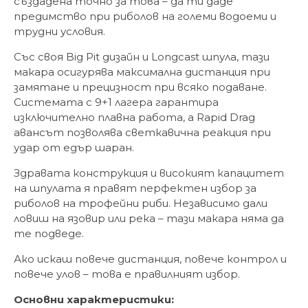
създадена точно за това – да ти даде
предимство при риболов на големи водоеми и
трудни условия.
Със своя Big Pit дизайн и Longcast шпула, тази
макара осигурява максимална дистанция при
замятане и прецизност при всяко подаване.
Системата с 9+1 лагера гарантира
изключително плавна работа, а Rapid Drag
авансът позволява светкавична реакция при
удар от едър шаран.
Здравата конструкция и високият капацитет
на шпулата я правят перфектен избор за
риболов на трофейни риби. Независимо дали
ловиш на язовир или река – тази макара няма да
те подведе.
Ако искаш повече дистанция, повече контрол и
повече улов – това е правилният избор.
Основни характеристики: