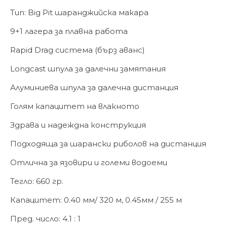
Тип: Big Pit шаранджийска макара
9+1 лагера за плавна работа
Rapid Drag система (бърз аванс)
Longcast шпула за далечни замятания
Алуминиева шпула за далечна дистанция
Голям капацитет на влакното
Здрава и надеждна конструкция
Подходяща за шарански риболов на дистанция
Отлична за язовири и големи водоеми
Тегло: 660 гр.
Капацитет: 0.40 мм/ 320 м, 0.45мм / 255 м
Пред. число: 4.1 : 1