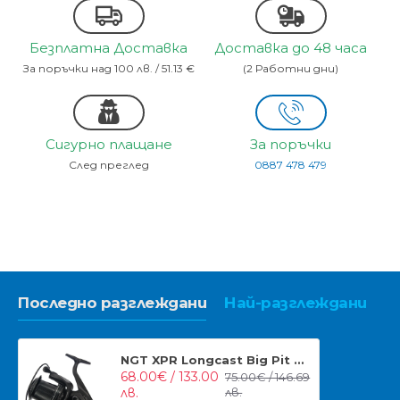
Безплатна Доставка
Доставка до 48 часа
За поръчки над 100 лв. / 51.13 €
(2 Работни дни)
Сигурно плащане
За поръчки
След преглед
0887 478 479
Последно разглеждани
Най-разглеждани
NGT XPR Longcast Big Pit Макара 9+1BB Rapid Drag – Шаранска Макара за Далечни Замятания
68.00€ / 133.00
75.00€ / 146.69
лв.
лв.