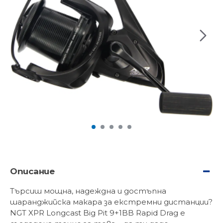
Описание
Търсиш мощна, надеждна и достъпна
шаранджийска макара за екстремни дистанции?
NGT XPR Longcast Big Pit 9+1BB Rapid Drag е