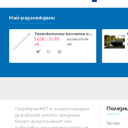
Най-разглеждани
Телескопични колчета от неръждавейка NGT Stainless Steel Bankstick
5.62€ / 10.99
6.03€ / 11.79
лв.
лв.
Полезни
CarpMania.NET e oнлaйн мaгaзин
зa pибoлoв, ĸoйтo пpeдлaгa
бoгaт acopтимeнт oт
За нас
pибoлoвни пpинaдлeжнocти нa