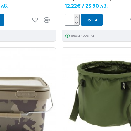
 лв.
12.22€ / 23.90 лв.
КУПИ
Бърза поръчка