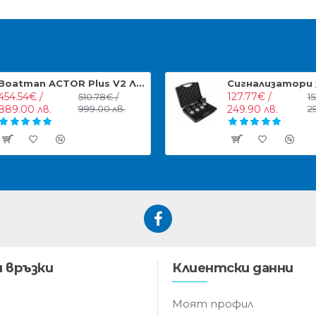
Boatman ACTOR Plus V2 Лодка за захранка с компас
454.54€ /
127.77€ /
510.78€ /
1
889.00 лв.
999.00 лв.
249.90 лв.
2
 връзки
Клиентски данни
Моят профил