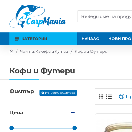
КАТЕГОРИИ
НАЧАЛО
НОВИ ПРО
Чанти, Калъфи и Кутии
Кофи и Футери
Кофи и Футери
Филтър
Изчисти филтъра
Пр
Цена