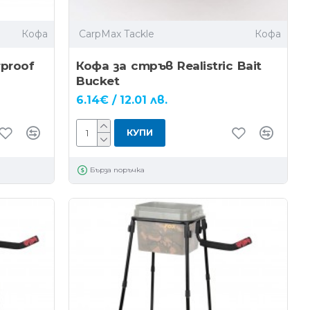
Кофа
CarpMax Tackle
Кофа
proof
Кофа за стръв Realistric Bait
Bucket
6.14€ / 12.01 лв.
КУПИ
Бърза поръчка