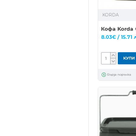
KORDA
Кофа Korda 
8.03€ / 15.71 
КУПИ
Бърза поръчка