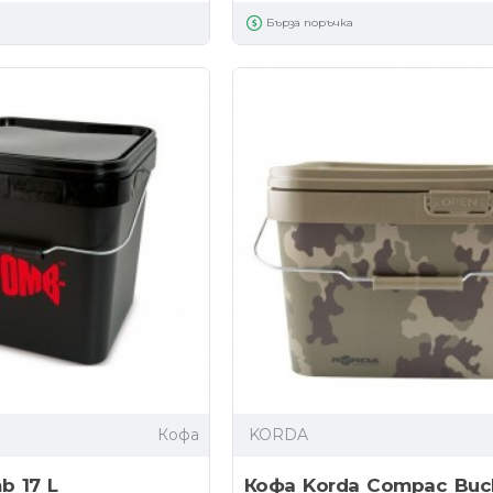
Бърза поръчка
Кофа
KORDA
b 17 L
Кофа Korda Compac Buck