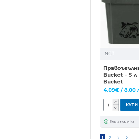
NGT
Правоъгълн
Bucket - 5 л
Bucket
4.09€ / 8.00 
КУПИ
Бърза поръчка
1
2