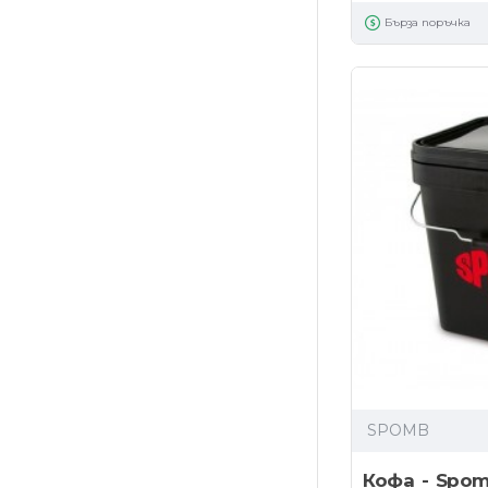
Бърза поръчка
SPOMB
Кофа - Spom