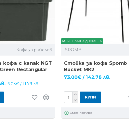
БЕЗПЛАТНА ДОСТАВКА
Кофа за риболов
SPOMB
а кофа с капак NGT
Стойка за кофа Spomb 
 Green Rectangular
Bucket MK2
73.00€ / 142.78 лв.
лв.
6.03€ / 11.79 лв.
КУПИ
Бърза поръчка