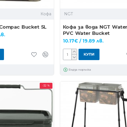
Кофа
NGT
Compac Bucket 5L
Кофа за вода NGT Water
PVC Water Bucket
лв.
10.17€ / 19.89 лв.
КУПИ
Бърза поръчка
-32 %