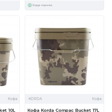
Бърза поръчка
Кофа
KORDA
Кофа
et 10L
Кофа Korda Compac Bucket 17L