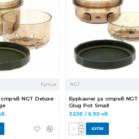
Кутия
NGT
 стръв NGT Deluxe
Бурканче за стръв NGT 
ge
Glug Pot Small
лв.
3.53€ / 6.90 лв.
КУПИ