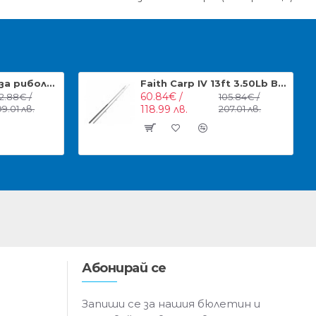
Сигнализатори за риболов Faith Wicked Set 3+1
Faith Carp IV 13ft 3.50Lb Въдица
60.84€ /
52.88€ /
105.84€ /
99.01 лв.
118.99 лв.
207.01 лв.
Абонирай се
Запиши се за нашия бюлетин и