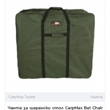
CarpMax Tackle
Чанта
Чанта за шарански стол CarpMax Bat Chair