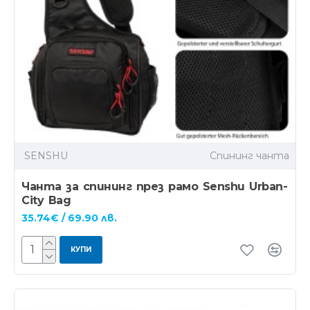
SENSHU
Спининг чанта
Чанта за спининг през рамо Senshu Urban-
City Bag
35.74€ / 69.90 лв.
КУПИ