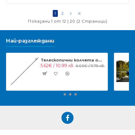
1
2
Показани 1 от 12 | 20 (2 Страници)
Най-разглеждани
Телескопични колчета от неръждавейка NGT Stainless Steel Bankstick
5.62€ / 10.99 лв.
6.03€ / 11.79 лв.