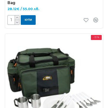
Bag
28.12€ / 55.00 лв.
КУПИ
-13 %