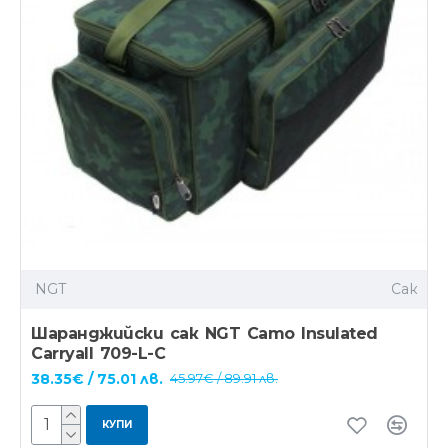
NGT
Сак
Шаранджийски сак NGT Camo Insulated
Carryall 709-L-C
38.35€ / 75.01 лв.
45.97€ / 89.91 лв.
КУПИ