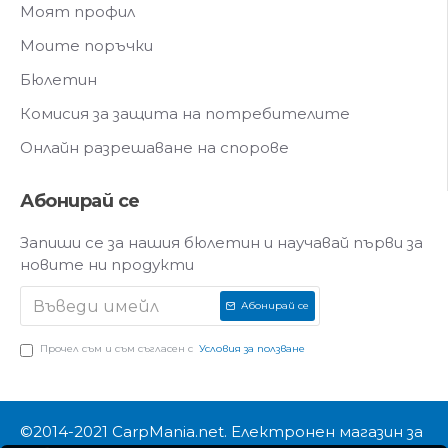
Моят профил
Моите поръчки
Бюлетин
Комисия за защита на потребителите
Онлайн разрешаване на спорове
Абонирай се
Запиши се за нашия бюлетин и научавай първи за
новите ни продукти
Абонирай се
Прочел съм и съм съгласен с
Условия за ползване
©2014-2021 CarpMania.net. Електронен магазин за