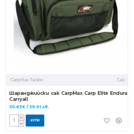
CarpMax Tackle
Сак
Шаранджийски сак CarpMax Carp Elite Endura
Carryall
30.63€ / 59.91 лв.
КУПИ