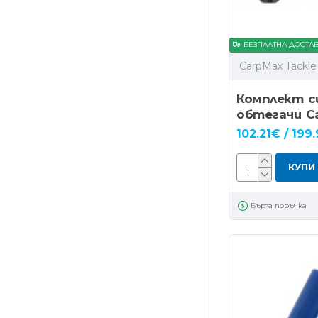
БЕЗПЛАТНА ДОСТА
CarpMax Tackle
Комплект с
обтегачи Ca
102.21€ / 199.
КУПИ
Бърза поръчка