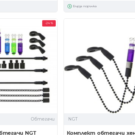
Бърза поръчка
-24 %
Обтегачи
NGT
бтегачи NGT
Комплект обтегачи хен