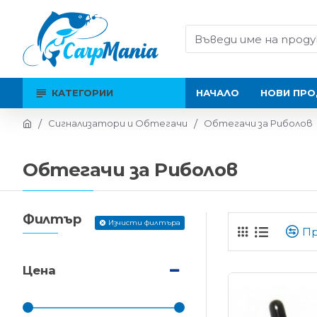
КАТЕГОРИИ
НАЧАЛО
НОВИ ПРО
Сигнализатори и Обтегачи
Обтегачи за Риболов
Обтегачи за Риболов
Филтър
Изчисти филтъра
Пр
Цена