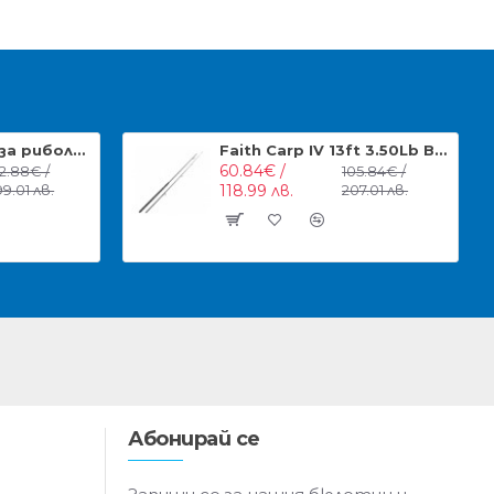
Сигнализатори за риболов Faith Wicked Set 3+1
Faith Carp IV 13ft 3.50Lb Въдица
60.84€ /
52.88€ /
105.84€ /
99.01 лв.
118.99 лв.
207.01 лв.
Абонирай се