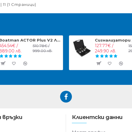
| 11 (1 Страници)
Boatman ACTOR Plus V2 Лодка за захранка с компас
454.54€ /
127.77€ /
510.78€ /
1
889.00 лв.
999.00 лв.
249.90 лв.
2
 връзки
Клиентски данни