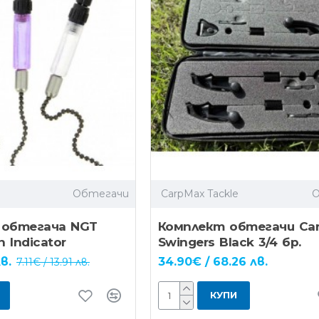
Обтегачи
CarpMax Tackle
 обтегача NGT
Комплект обтегачи Ca
n Indicator
Swingers Black 3/4 бр.
в.
34.90€ / 68.26 лв.
7.11€ / 13.91 лв.
КУПИ