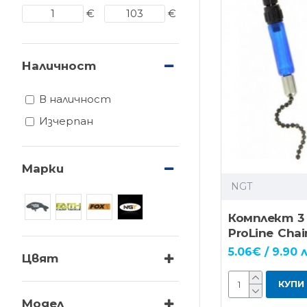
€
€
Наличност
В наличност
Изчерпан
Марки
NGT
Комплект 3
ProLine Chai
5.06€ / 9.90 л
Цвят
КУПИ
Модел