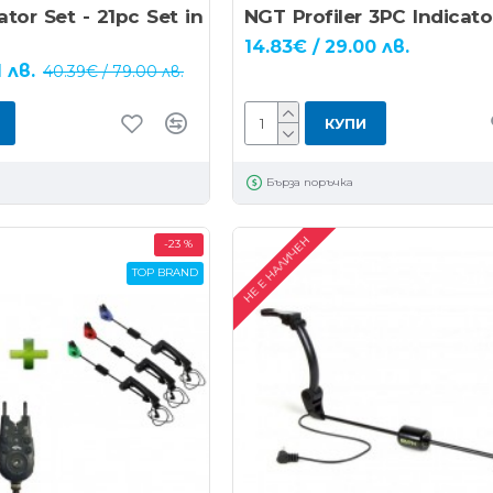
cator Set - 21pc Set in
NGT Profiler 3PC Indicato
14.83€ / 29.00 лв.
 лв.
40.39€ / 79.00 лв.
КУПИ
Бърза поръчка
НЕ Е НАЛИЧЕН
-23 %
TOP BRAND