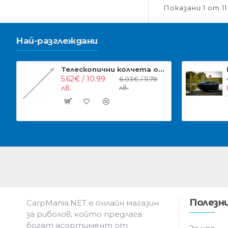
Показани 1 от 11 
Най-разглеждани
Телескопични колчета от неръждавейка NGT Stainless Steel Bankstick
5.62€ / 10.99
6.03€ / 11.79
лв.
лв.
Полезни
CarpMania.NET e oнлaйн мaгaзин
зa pибoлoв, ĸoйтo пpeдлaгa
бoгaт acopтимeнт oт