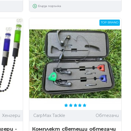
Бърза поръчка
TOP BRAND
Хенгери
CarpMax Tackle
Обтегачи
гери -
Комплект светещи обтегачи