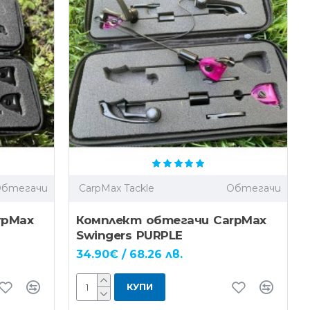
Обтегачи
CarpMax Tackle
Обтегачи
rpMax
Комплект обтегачи CarpMax
Swingers PURPLE
34.90€ / 68.26 лв.
КУПИ