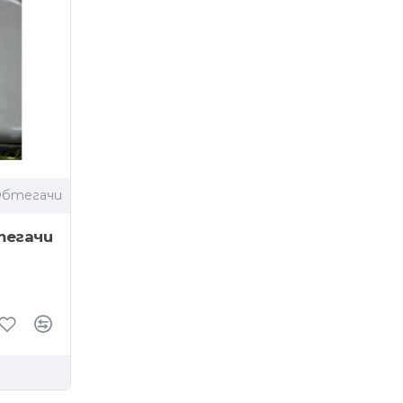
Обтегачи
тегачи