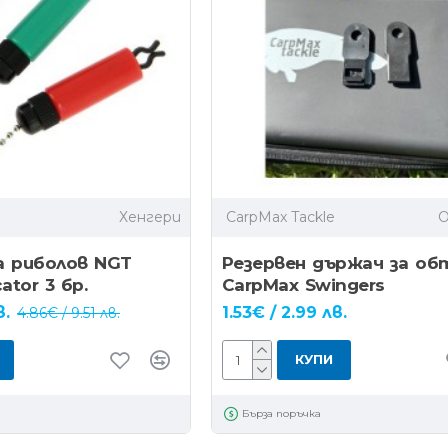
Хенгери
CarpMax Tackle
а риболов NGT
Резервен държач за об
cator 3 бр.
CarpMax Swingers
в.
1.53€ / 2.99 лв.
4.86€ / 9.51 лв.
КУПИ
Бърза поръчка