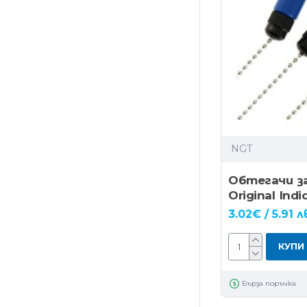
NGT
Обтегачи з
Original Indi
3.02€ / 5.91 л
КУПИ
Бърза поръчка