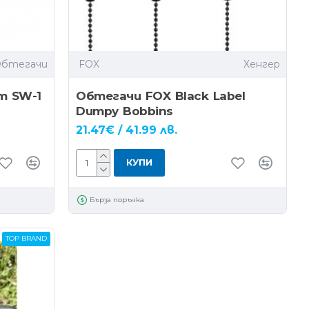
Обтегачи
FOX
Хенгер
m SW-1
Обтегачи FOX Black Label
Dumpy Bobbins
21.47€ / 41.99 лв.
КУПИ
Бърза поръчка
TOP BRAND