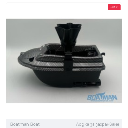
-48 %
Boatman Boat
Лодка за захранване