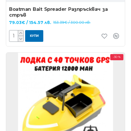
Boatman Bait Spreader Разпръсквач за
стръв
79.03€ / 154.57 лв.
153.39€ / 300.00 лв.
КУПИ
-30 %