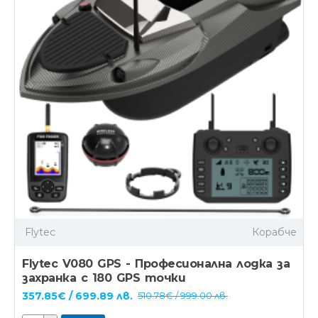
Flytec
Корабче
Flytec V080 GPS - Професионална лодка за
захранка с 180 GPS точки
357.85€ / 699.89 лв.
510.78€ / 999.00 лв.