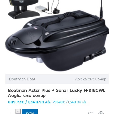
Boatman Boat
Лодка със Сонар
Boatman Actor Plus + Sonar Lucky FF918CWL
Лодка със сонар
689.73€ / 1,348.99 лв.
791.48€ / 1,548.00 лв.
КУПИ