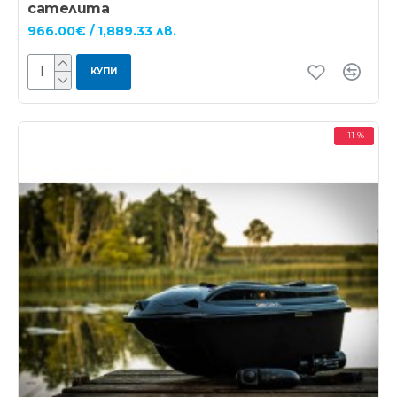
сателита
966.00€ / 1,889.33 лв.
КУПИ
-11 %