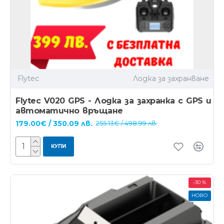
Flytec
Лодка за захранване
Flytec V020 GPS - Лодка за захранка с GPS и
автоматично връщане
179.00€ / 350.09 лв.
255.13€ / 498.99 лв.
КУПИ
-30 %
НОВО