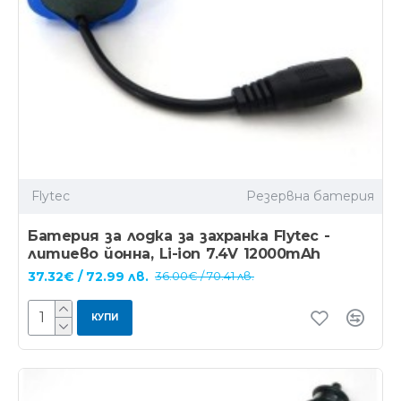
Flytec
Резервна батерия
Батерия за лодка за захранка Flytec -
литиево йонна, Li-ion 7.4V 12000mAh
37.32€ / 72.99 лв.
36.00€ / 70.41 лв.
КУПИ