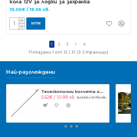
кола 12V за лодки за захранка
10.00€ / 19.56 лв.
КУПИ
1
2
3
Показани 1 от 12 | 31 (3 Страници)
Най-разглеждани
Телескопични колчета от неръждавейка NGT Stainless Steel Bankstick
5.62€ / 10.99 лв.
6.03€ / 11.79 лв.