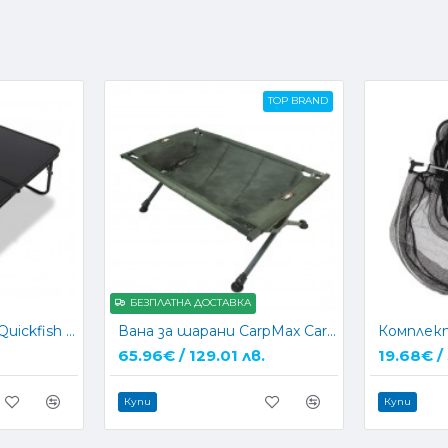
TOP BRAND
БЕЗПЛАТНА ДОСТАВКА
Къмпинг маса NGT Quickfish Bivvy Table (888)
Вана за шарани CarpMax Carp Cradle Deluxe
65.96€ / 129.01 лв.
19.68€ /
Купи
Купи