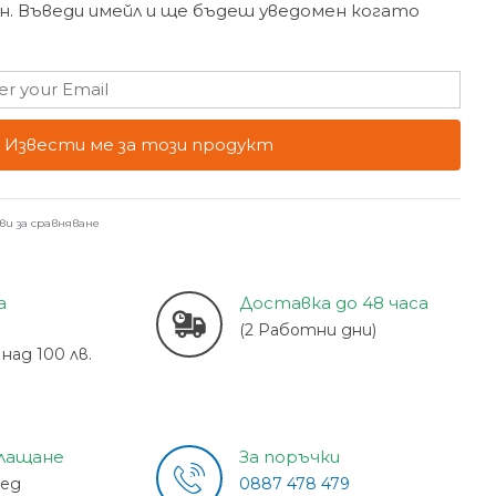
н. Въведи имейл и ще бъдеш уведомен когато
Извести ме за този продукт
ви за сравняване
а
Доставка до 48 часа
(2 Работни дни)
над 100 лв.
плащане
За поръчки
лед
0887 478 479