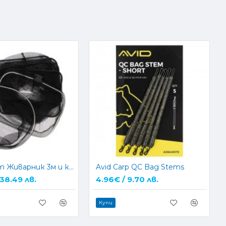
Комплект Живарник 3м и кеп NGT
Avid Carp QC Bag Stems
 38.49 лв.
4.96€ / 9.70 лв.
Купи