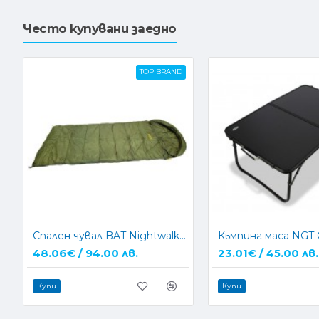
Често купувани заедно
TOP BRAND
Спален чувал BAT Nightwalker Dream
48.06€ / 94.00 лв.
23.01€ / 45.00 лв.
Купи
Купи