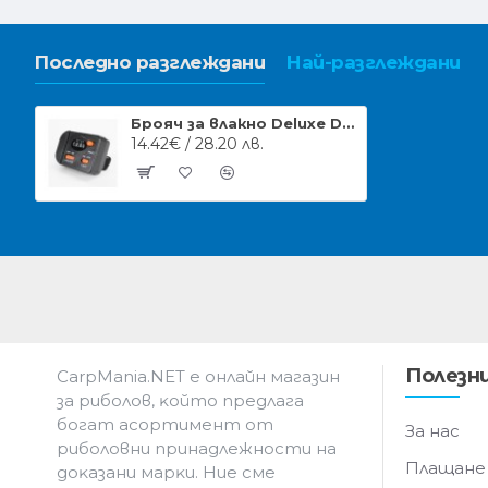
Последно разглеждани
Най-разглеждани
Брояч за влакно Deluxe Distance Metter
14.42€ / 28.20 лв.
Полезни
CarpMania.NET e oнлaйн мaгaзин
зa pибoлoв, ĸoйтo пpeдлaгa
бoгaт acopтимeнт oт
За нас
pибoлoвни пpинaдлeжнocти нa
Плащане
дoĸaзaни мapĸи. Hиe cмe