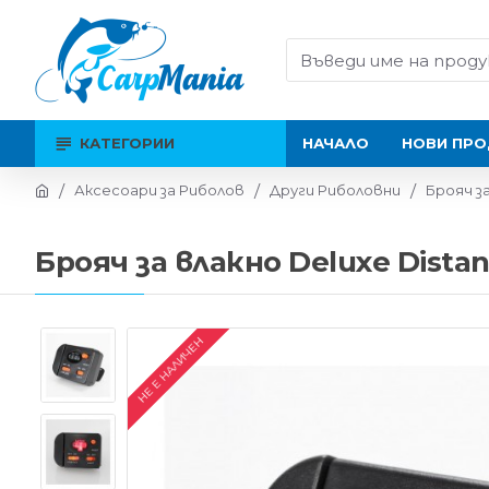
КАТЕГОРИИ
НАЧАЛО
НОВИ ПРО
Аксесоари за Риболов
Други Риболовни
Брояч за
Брояч за влакно Deluxe Dista
НЕ Е НАЛИЧЕН