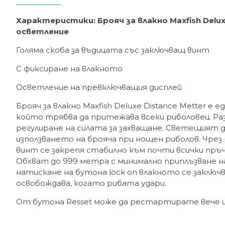
Характеристики: Брояч за влакно Maxfish Deluxe
осветление
Голяма скоба за въдицата със заключващ винт
С фиксиране на влакното
Осветление на превключващия дисплей
Брояч за влакно Maxfish Deluxe Distance Metter е
който трябва да притежава всеки риболовец. Ра
регулиране на силата за захващане. Светещият д
използването на брояча при нощен риболов. Чрез
винт се закрепя стабилно към почти всички пръч
Обхват до 999 метра с минимално приплъзване н
натискане на бутона lock on влакното се заключ
освобождава, когато рибата удари.
От бутона Resset може да рестартирате вече и