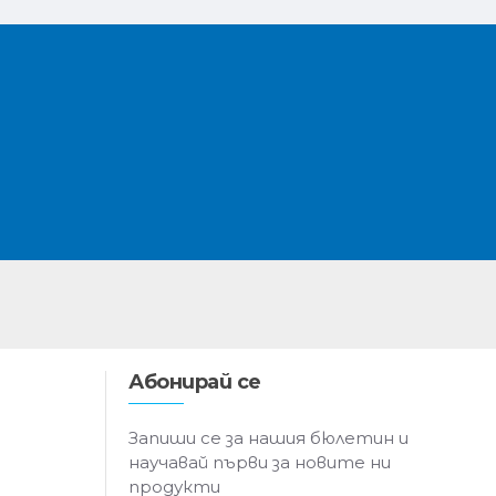
Абонирай се
Запиши се за нашия бюлетин и
научавай първи за новите ни
продукти