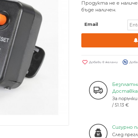
Продукта не е наличе
бъде наличен.
Email
Добави в желани
Доба
Безплатн
Доставка
За поръчки 
/ 51.13 €
Сигурно 
След прег