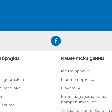
 връзки
Клиентски данни
Моят профил
 и доставка
Моите поръчки
а ползване
Бюлетин
ти
Комисия за защита на
потребителите
а сайта
Онлайн разрешаване на