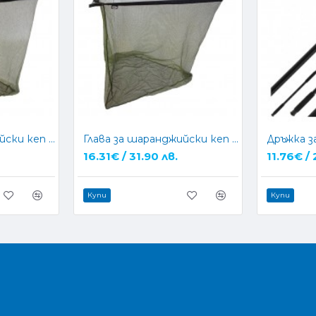
Глава за шаранджийски кеп NGT 42" Specimen Net (Plastic Block)
Глава за шаранджийски кеп NGT 50" Two Tone Specimen Net (Metal block) + Stink Bag
16.31€ / 31.90 лв.
11.76€ / 
Купи
Купи