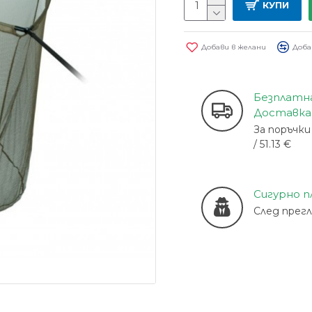
КУПИ
Добави в желани
Доба
Безплатн
Доставка
За поръчки 
/ 51.13 €
Сигурно 
След прег