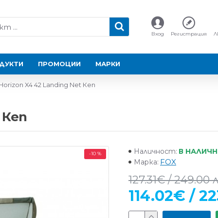
Вход
Регистрация
Л
ДУКТИ
ПРОМОЦИИ
МАРКИ
orizon X4 42 Landing Net Кеп
 Кеп
В НАЛИЧ
Наличност:
-10 %
FOX
Марка:
127.31€ / 249.00 л
114.02€ / 22