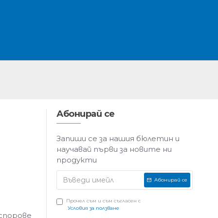
Абонирай се
Запиши се за нашия бюлетин и
научавай първи за новите ни
продукти
Абонирай се
Прочел съм и съм съгласен с
Условия за ползване
 спорове