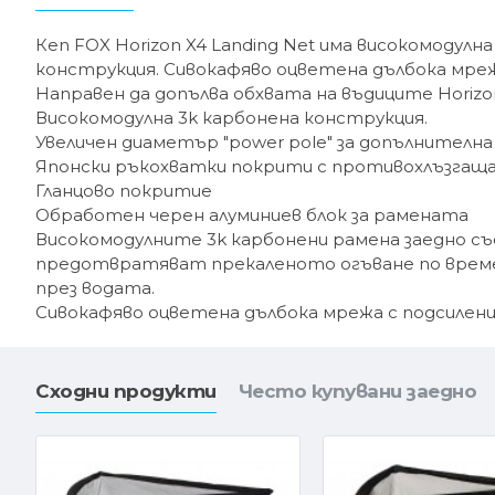
Кеп FOX Horizon X4 Landing Net има високомодулна
конструкция. Сивокафяво оцветена дълбока мрежа
Направен да допълва обхвата на въдиците Horizon
Високомодулна 3k карбонена конструкция.
Увеличен диаметър "power pole" за допълнителна 
Японски ръкохватки покрити с противохлъзгащ
Гланцово покритие
Обработен черен алуминиев блок за рамената
Високомодулните 3k карбонени рамена заедно съ
предотвратяват прекаленото огъване по време
през водата.
Сивокафяво оцветена дълбока мрежа с подсилени 
Сходни продукти
Често купувани заедно