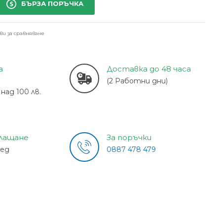
БЪРЗА ПОРЪЧКА
ви за сравняване
а
Доставка до 48 часа
(2 Работни дни)
над 100 лв.
плащане
За поръчки
лед
0887 478 479