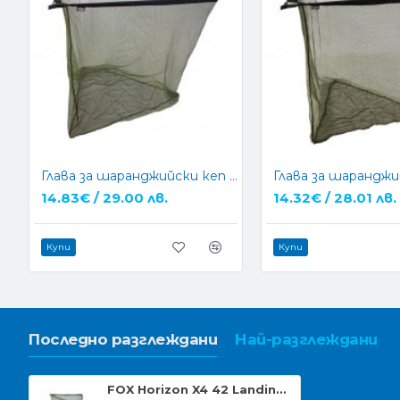
Глава за шаранджийски кеп NGT 42" Specimen Net (Metal block)
14.83€ / 29.00 лв.
14.32€ / 28.01 лв.
Купи
Купи
Последно разглеждани
Най-разглеждани
FOX Horizon X4 42 Landing Net Кеп