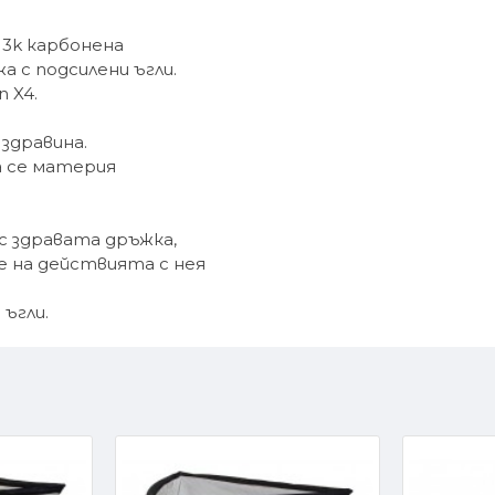
 3k карбонена
 с подсилени ъгли.
 X4.
здравина.
а се материя
с здравата дръжка,
 на действията с нея
ъгли.