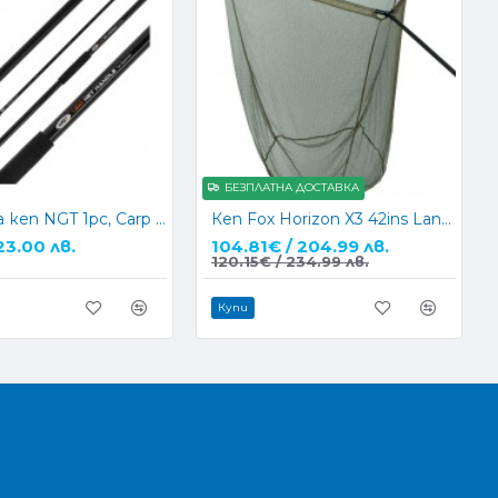
БЕЗПЛАТНА ДОСТАВКА
Дръжка за кеп NGT 1pc, Carp Net Handle 1.80м
Кеп Fox Horizon X3 42ins Landing Net
23.00 лв.
104.81€ / 204.99 лв.
120.15€ / 234.99 лв.
Купи