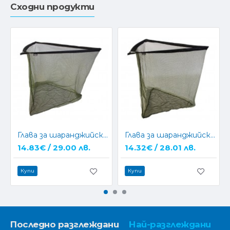
Сходни продукти
Глава за шаранджийски кеп NGT 42" Specimen Net (Metal block)
Глава за шаранджийски кеп NGT 42" Specimen Net (Plastic Block)
14.83€ / 29.00 лв.
14.32€ / 28.01 лв.
Купи
Купи
Последно разглеждани
Най-разглеждани