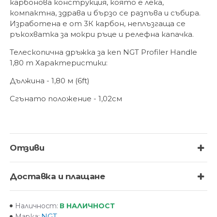
карбонова конструкция, която е лека,
компактна, здрава и бързо се разпъва и събира.
Изработена е от 3К карбон, неплъзгаща се
ръкохватка за мокри ръце и релефна капачка.
Телескопична дръжка за кеп NGT Profiler Handle
1,80 m Характеристики:
Дължина - 1,80 м (6ft)
Сгънато положение - 1,02см
Отзиви
Доставка и плащане
В НАЛИЧНОСТ
Наличност:
NGT
Марка: