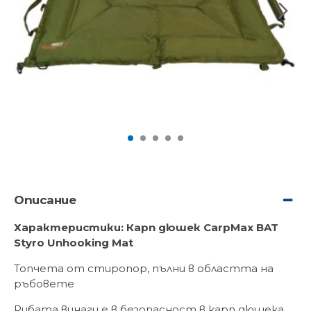
Описание
Характеристики: Карп дюшек CarpMax BAT
Styro Unhooking Mat
Топчета от стиропор, пълни в областта на
ръбовете
Рибата винаги е в безопасност в карп дюшека