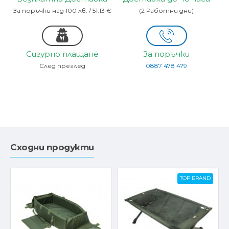
За поръчки над 100 лв. / 51.13 €
(2 Работни дни)
Сигурно плащане
За поръчки
След преглед
0887 478 479
Сходни продукти
TOP BRAND