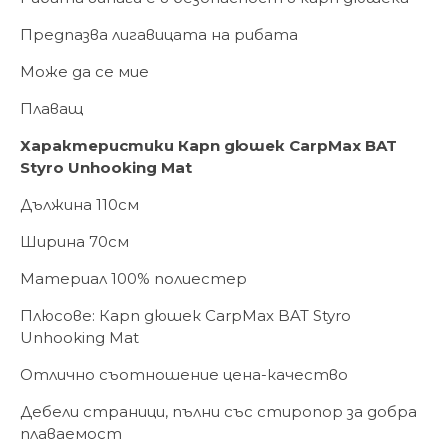
Предпазва лигавицата на рибата
Може да се мие
Плаващ
Характеристики Карп дюшек CarpMax BAT
Styro Unhooking Mat
Дължина 110см
Ширина 70см
Материал 100% полиестер
Плюсове: Карп дюшек CarpMax BAT Styro
Unhooking Mat
Отлично съотношение цена-качество
Дебели страници, пълни със стиропор за добра
плаваемост