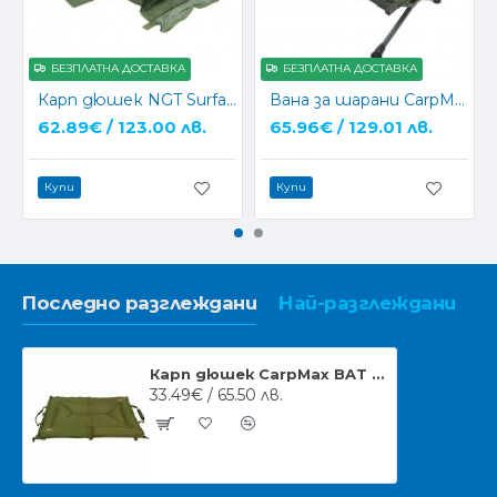
БЕЗПЛАТНА ДОСТАВКА
БЕЗПЛАТНА ДОСТАВКА
Карп дюшек NGT Surface Carp Cradle (189)
Вана за шарани CarpMax Carp Cradle Deluxe
62.89€ / 123.00 лв.
65.96€ / 129.01 лв.
Купи
Купи
Последно разглеждани
Най-разглеждани
Карп дюшек CarpMax BAT Styro Unhooking Mat
33.49€ / 65.50 лв.