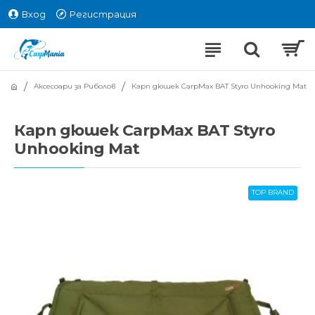
Вход
Регистрация
Аксесоари за Риболов
Карп дюшек CarpMax BAT Styro Unhooking Mat
Карп дюшек CarpMax BAT Styro
Unhooking Mat
TOP BRAND