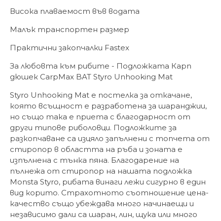
Висока плаваемост във водата
Малък транспортен размер
Практични закопчалки Fastex
За любовта към рибите - Подложката Карп
дюшек CarpMax BAT Styro Unhooking Mat
Styro Unhooking Mat е постелка за откачане,
която всъщност е разработена за шаранджии,
но също така е приета с благодарност от
други типове риболовци. Подложките за
разкопчаване са изцяло запълнени с топчета от
стиропор в областта на ръба и зоната е
изпълнена с тънка пяна. Благодарение на
пълнежа от стиропор на нашата подложка
Monsta Styro, рибата винаги лежи сигурно в един
вид корито. Страхотното съотношение цена-
качество също убеждава много начинаещи и
независимо дали са шаран, лин, щука или много