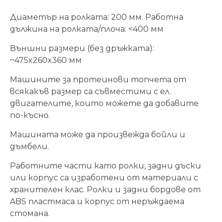
Диаметър на ролката: 200 мм. Работна
дължина на ролката/плоча: <400 мм
Външни размери (без дръжката):
~475x260x360 мм
Машините за протеинови топчета от
всякакъв размер са съвместими с ел.
двигателите, които можете да добавите
по-късно.
Машината може да произвежда бойли и
дъмбели.
Работните части като ролки, задни дъски
или корпус са изработени от материали с
хранителен клас. Ролки и задни бордове от
ABS пластмаса и корпус от неръждаема
стомана.