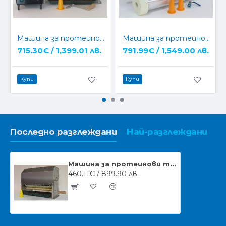
Машина за протеинови топчета с Мотор - Boilie Making Machine
Машина за протеинови топчета Ръчна + Шприц за тесто 4 кг.
715.30€ / 1,399.01 лв.
791.99€ / 1,549.00 лв.
Купи
Купи
Последно разглеждани
Най-разглеждани
Машина за протеинови топчета Ръчна Boilie Making Machine
460.11€ / 899.90 лв.