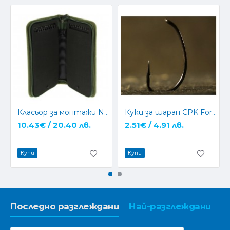
Класьор за монтажи NGT Stiff Rig Wallet (940)
Куки за шаран CPK Force Mugga
10.43€ / 20.40 лв.
2.51€ / 4.91 лв.
Купи
Купи
Последно разглеждани
Най-разглеждани