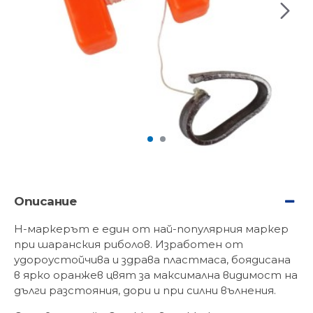
Описание
H-маркерът e един от най-популярния маркер
при шаранския риболов. Изработен от
удороустойчива и здрава пластмаса, боядисана
в ярко оранжев цвят за максимална видимост на
дълги разстояния, дори и при силни вълнения.