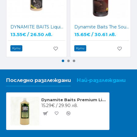
DYNAMITE BAITS Liquid Attractant 500 ml White Chocolate and Coconut Cream
Dynamite Baits The Source Liquid Attractant Re-Hydration Soak 500ml
13.55€ / 26.50 лв.
15.65€ / 30.61 лв.
Купи
Купи
Последно разглеждани
Най-разглеждани
Dynamite Baits Premium Liquid Carp Food Garlic 1ltr
15.29€ / 29.90 лв.