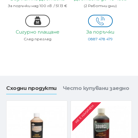
За поръчки над 100 лв. / 51.13 €
(2 Работни дни)
Сигурно плащане
За поръчки
След преглед
0887 478 479
Сходни продукти
Често купувани заедно
НЕ Е НАЛИЧЕН