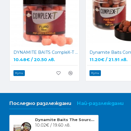
DYNAMITE BAITS CompleX-T Fluro Pop-Ups and Dumbells
10.48€ / 20.50 лв.
11.20€ / 21.91 лв.
Купи
Купи
Последно разглеждани
Най-разглеждани
Dynamite Baits The Source Pop Ups
10.02€ / 19.60 лв.