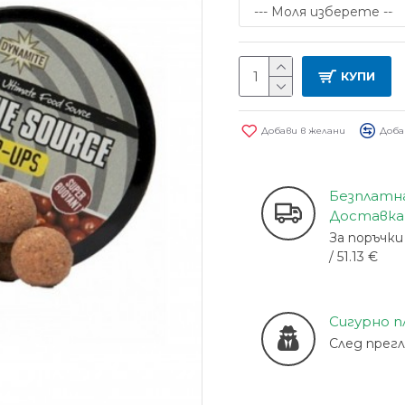
КУПИ
Добави в желани
Доба
Безплатн
Доставка
За поръчки 
/ 51.13 €
Сигурно 
След прег