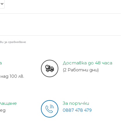
ви за сравняване
а
Доставка до 48 часа
(2 Работни дни)
над 100 лв.
плащане
За поръчки
лед
0887 478 479