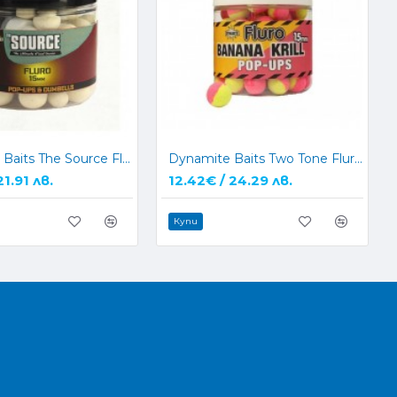
Dynamite Baits The Source Fluro White Pop Ups
Dynamite Baits Two Tone Fluro Krill & Banana Pop Ups
21.91 лв.
12.42€ / 24.29 лв.
Купи