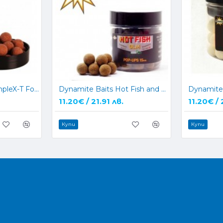
Dynamite Baits CompleX-T Food Bait Pop Up
Dynamite Baits Hot Fish and GLM Pop Up
11.20€ / 21.91 лв.
11.20€ / 
Купи
Купи