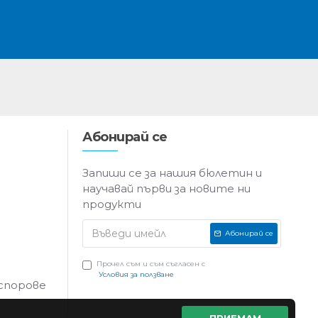
Абонирай се
Запиши се за нашия бюлетин и
научавай първи за новите ни
продукти
Абонирай се
Прочел съм и съм съгласен с
Условия за ползване
 спорове