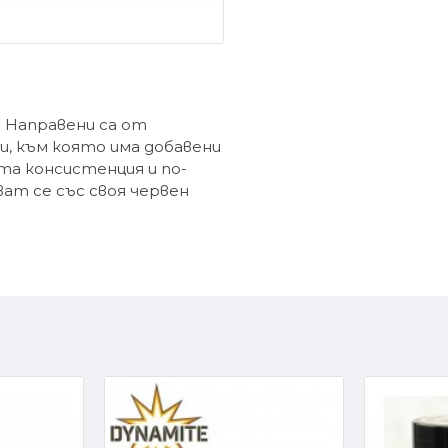
- Направени са от
и, към която има добавени
ата консистенция и по-
ат се със своя червен