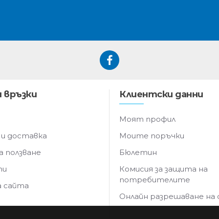
 връзки
Клиентски данни
Моят профил
 и доставка
Моите поръчки
а ползване
Бюлетин
ти
Комисия за защита на
потребителите
а сайта
Онлайн разрешаване на