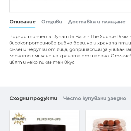
Описание
Отзиви
Доставка и плащане
Pop-up топчета Dynamite Baits - The Source 15мм 
високопротеиново рибно брашно и храна за птиц
смлени черупки от яйца, допринасящи за уникалн
лесното смилане на храната от шарана. Отличав
цвят и леко пикантен вкус.
Сходни продукти
Често купувани заедно