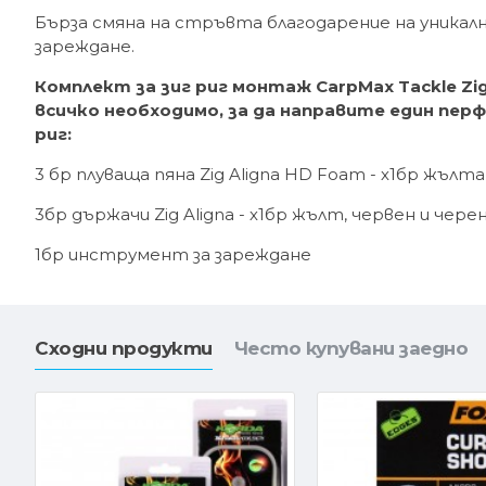
Бърза смяна на стръвта благодарение на уникал
зареждане.
Комплект за зиг риг монтаж CarpMax Tackle Zig
всичко необходимо, за да направите един пер
риг:
3 бр плуваща пяна Zig Aligna HD Foam - х1бр жълта
3бр държачи Zig Aligna - х1бр жълт, червен и чере
1бр инструмент за зареждане
Сходни продукти
Често купувани заедно