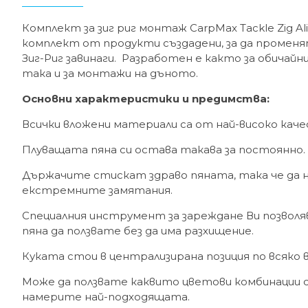
Комплект за зиг риг монтаж CarpMax Tackle Zig Al
комплект от продукти създадени, за да променят
Зиг-Риг завинаги. Разработен е както за обичай
така и за монтажи на дъното.
Основни характеристики и предимства:
Всички вложени материали са от най-високо кач
Плуващата пяна си остава такава за постоянно.
Държачите стискат здраво пяната, така че да не
екстремните замятания.
Специалния инструмент за зареждане Ви позволя
пяна да ползвате без да има разхищение.
Куката стои в централизирана позиция по всяко 
Може да ползвате каквито цветови комбинации 
намерите най-подходящата.