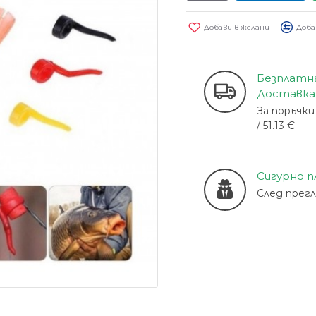
Добави в желани
Доба
Безплатн
Доставка
За поръчки 
/ 51.13 €
Сигурно 
След прег