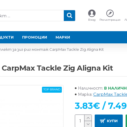
Вход
Регистрация
Л
ДУКТИ
ПРОМОЦИИ
МАРКИ
лект за зиг риг монтаж CarpMax Tackle Zig Aligna Kit
arpMax Tackle Zig Aligna Kit
В НАЛИЧ
Наличност:
TOP BRAND
CarpMax Tackl
Марка:
3.83€ / 7.49
КУПИ