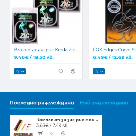
Влакно за зиг риг Korda Zig Line
FOX Edges Curve S
9.46€ / 18.50 лв.
6.49€ / 12.69 лв.
Купи
Купи
Последно разглеждани
Най-разглеждани
Комплект за зиг риг монтаж CarpMax Tackle Zig Aligna Kit
3.83€ / 7.49 лв.