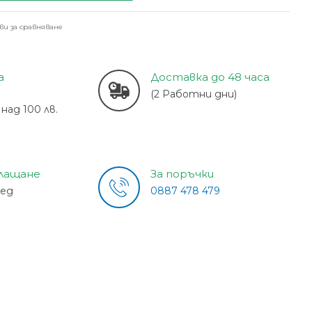
ви за сравняване
а
Доставка до 48 часа
(2 Работни дни)
над 100 лв.
плащане
За поръчки
лед
0887 478 479