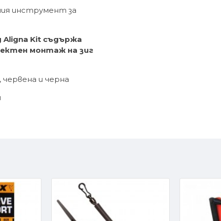
ния инструмент за
 Aligna Kit съдържа
фектен монтаж на зиг
, червена и черна
н