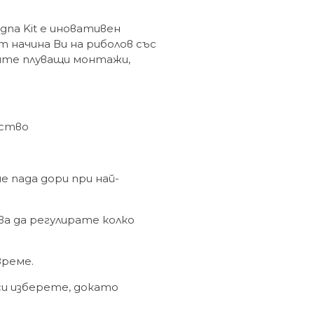
igna Kit е иновативен
 начина Ви на риболов със
ните плуващи монтажи,
ество
 пада дори при най-
ва да регулирате колко
време.
си изберете, докато