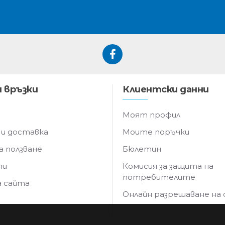
 връзки
Клиентски данни
Моят профил
 и доставка
Моите поръчки
а ползване
Бюлетин
ти
Комисия за защита на
потребителите
а сайта
Онлайн разрешаване на