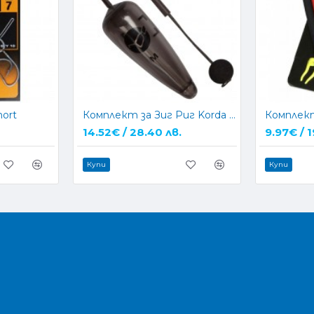
hort
Комплект за Зиг Риг Korda Zig Kit
14.52€ / 28.40 лв.
9.97€ / 1
Купи
Купи