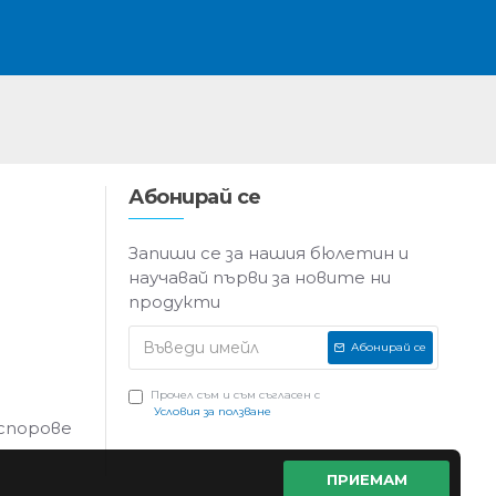
Абонирай се
Запиши се за нашия бюлетин и
научавай първи за новите ни
продукти
Абонирай се
Прочел съм и съм съгласен с
Условия за ползване
 спорове
ПРИЕМАМ