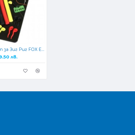
Комплект за Зиг Риг FOX EDGES™ Zig Aligna™ Kit
9.50 лв.