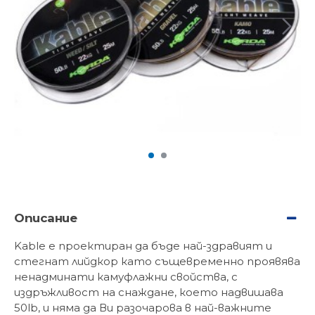
Описание
Kable е проектиран да бъде най-здравият и
стегнат лийдкор като същевременно проявява
ненадминати камуфлажни свойства, с
издръжливост на снаждане, което надвишава
50lb, и няма да Ви разочарова в най-важните