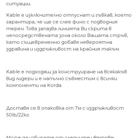
ситуации.
Kable е изключително отпуснат и гъвкав, което
гарантира, че ще се слее фино с подводния
терен. Това запазва линията Ви скрита в
непосредствената зона около Вашата стръв,
като същевременно добавя невероятна
здравина и издръжливост на крайния такъм.
Kable е подходящ за конструиране на всякакъв
вид лидери и е напълно съвместим с всички
компоненти на Korda.
Доставя се в опаковка от 7м с издръжливост
50lb/22кг.
Може да избирате от следните цветове: