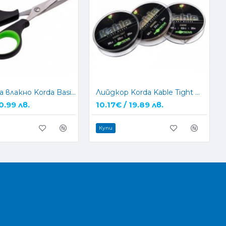
Ножица за влакно Korda BasiX Rig Scissors
Лийдкор Korda Kable Tight Weave - 7м
0.99 лв.
10.17€ / 19.89 лв.
Купи