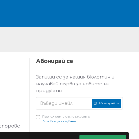
Абонирай се
Запиши се за нашия бюлетин и
научавай първи за новите ни
продукти
Абонирай се
Прочел съм и съм съгласен с
Условия за ползване
 спорове