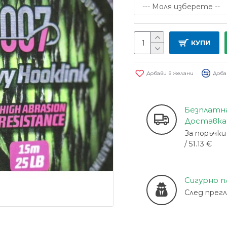
КУПИ
Добави в желани
Доба
Безплатн
Доставка
За поръчки 
/ 51.13 €
Сигурно 
След прег