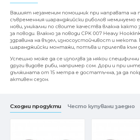
Вашият незаменим помощник при направата на п
съвременния шаранджийски риболов неминуемо е 
нови, уникални по своите качества влакна както 
за поводи. Влакно за поводи CPK 007 Heavy Hookl
здравина на възел, износоустойчивост и мекота. 
шаранджийски монтажи, потъва и прилепва към
Успешно може да се използва за някои специфични
други видове риби, например сом. Дори и при инт
дължината от 15 метра е достатъчна, за да пок
активен сезон.
Сходни продукти
Често купувани заедно