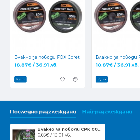
Влакно за поводи FOX Coretex Matt - GREEN
18.87€ / 36.91 лв.
18.87€ / 36.91 лв.
Купи
Купи
Последно разглеждани
Най-разглеждани
Влакно за поводи CPK 007 Heavy Hooklink 15m
6.65€ / 13.01 лв.