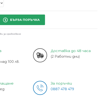
БЪРЗА ПОРЪЧКА
ви за сравняване
а
Доставка до 48 часа
(2 Работни дни)
над 100 лв.
плащане
За поръчки
лед
0887 478 479