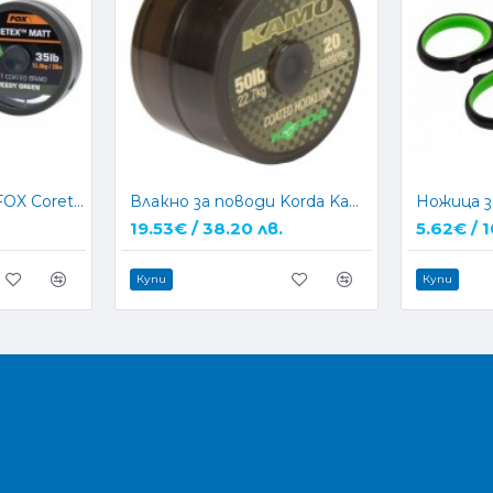
Влакно за поводи FOX Coretex Matt - BROWN
Влакно за поводи Korda Kamo Coated
19.53€ / 38.20 лв.
5.62€ / 1
Купи
Купи