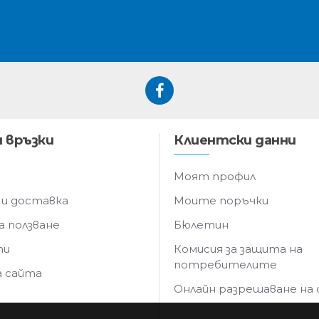
 връзки
Клиентски данни
Моят профил
 и доставка
Моите поръчки
а ползване
Бюлетин
ти
Комисия за защита на
потребителите
а сайта
Онлайн разрешаване на