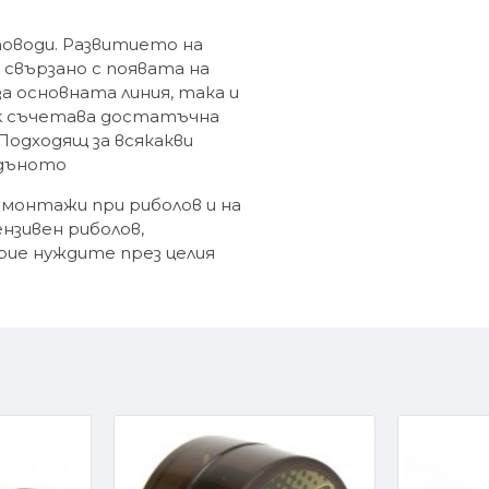
оводи. Развитието на
свързано с появата на
за основната линия, така и
ink съчетава достатъчна
Подходящ за всякакви
 дъното
 монтажи при риболов и на
ензивен риболов,
рие нуждите през целия