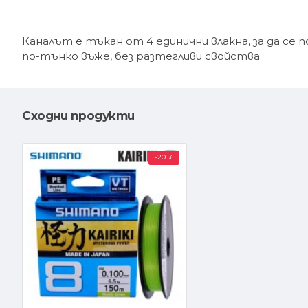
Каналът е тъкан от 4 единични влакна, за да се 
по-тънко въже, без разтегливи свойства.
Сходни продукти
-20 %