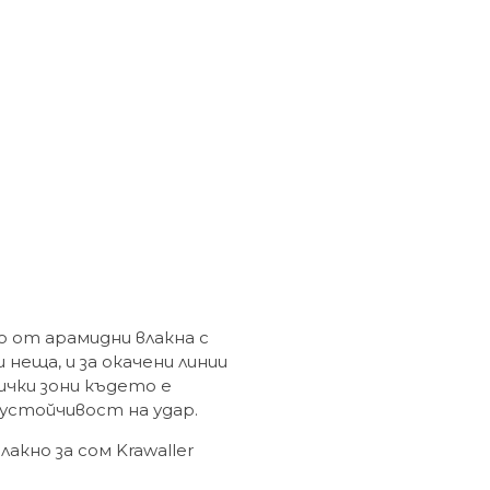
но от арамидни влакна с
 неща, и за окачени линии
сички зони където е
 устойчивост на удар.
кно за сом Krawaller