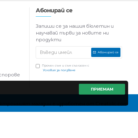
Абонирай се
Запиши се за нашия бюлетин и
научавай първи за новите ни
продукти
Абонирай се
Прочел съм и съм съгласен с
Условия за ползване
 спорове
ПРИЕМАМ
ктронният магазин е изработен от Creatolic.com