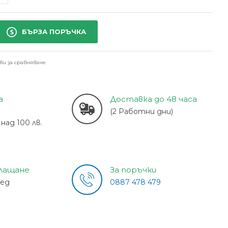
БЪРЗА ПОРЪЧКА
ви за сравняване
а
Доставка до 48 часа
(2 Работни дни)
над 100 лв.
плащане
За поръчки
лед
0887 478 479