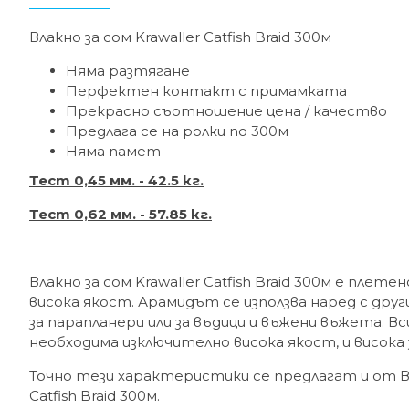
Влакно за сом Krawaller Catfish Braid 300м
Няма разтягане
Перфектен контакт с примамката
Прекрасно съотношение цена / качество
Предлага се на ролки по 300м
Няма памет
Тест 0,45 мм. - 42.5 кг.
Тест 0,62 мм. - 57.85 кг.
Влакно за сом Krawaller Catfish Braid 300м е плете
висока якост. Арамидът се използва наред с други
за парапланери или за въдици и въжени въжета. В
необходима изключително висока якост, и висока
Точно тези характеристики се предлагат и от Вла
Catfish Braid 300м.