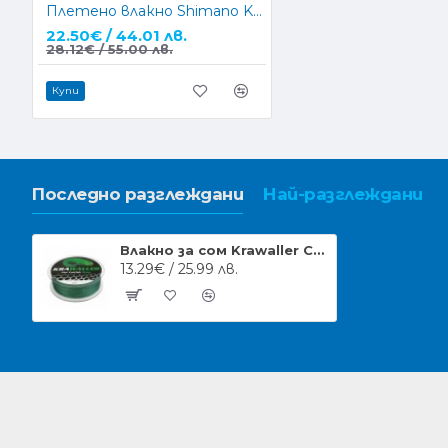
Плетено влакно Shimano Kairiki 8 Mantis Green 150m
22.50€ / 44.01 лв.
28.12€ / 55.00 лв.
Купи
Последно разглеждани
Най-разглеждани
Влакно за сом Krawaller Catfish Braid 300м
13.29€ / 25.99 лв.