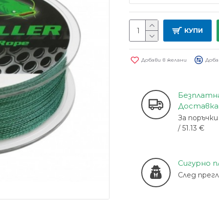
КУПИ
Добави в желани
Доба
Безплатн
Доставка
За поръчки 
/ 51.13 €
Сигурно 
След прег