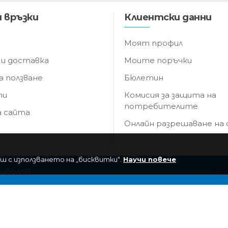
 връзки
Клиентски данни
Моят профил
 и доставка
Моите поръчки
а ползване
Бюлетин
ти
Комисия за защита на
потребителите
а сайта
Онлайн разрешаване на
ш с използването на „бисквитки“.
Научи повече
риболов!
Еле