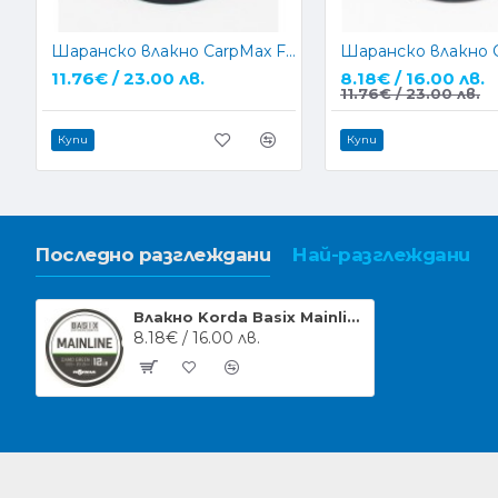
Шаранско влакно CarpMax FLUO PINK 1000м.
11.76€ / 23.00 лв.
8.18€ / 16.00 лв.
11.76€ / 23.00 лв.
Купи
Купи
Последно разглеждани
Най-разглеждани
Влакно Korda Basix Mainline 500m
8.18€ / 16.00 лв.