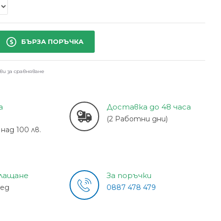
БЪРЗА ПОРЪЧКА
ви за сравняване
а
Доставка до 48 часа
(2 Работни дни)
над 100 лв.
плащане
За поръчки
лед
0887 478 479