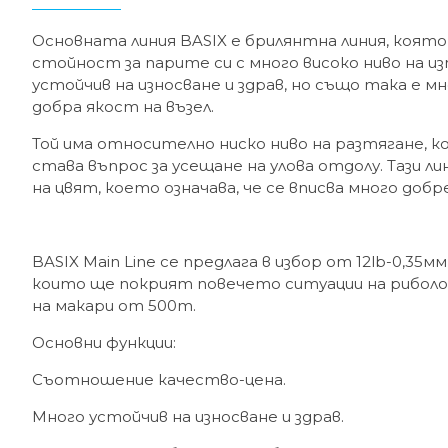
Основната линия BASIX е брилянтна линия, коят
стойност за парите си с много високо ниво на из
устойчив на износване и здрав, но също така е мн
добра якост на възел.
Той има относително ниско ниво на разтягане, к
става въпрос за усещане на улова отдолу. Тази ли
на цвят, което означава, че се вписва много добр
BASIX Main Line се предлага в избор от 12lb-0,35мм
които ще покрият повечето ситуации на риболов
на макари от 500m.
Основни функции:
Съотношение качество-цена.
Много устойчив на износване и здрав.