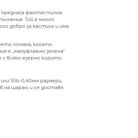
о предлага фантастична
пълнение. Той е много
ого добро за кастинг и има
оето помага, когато
ния е „камуфлажно зелена“
е с всяко езерно корито.
 или 15lb-0,40мм размери,
 на шаран, и се доставя