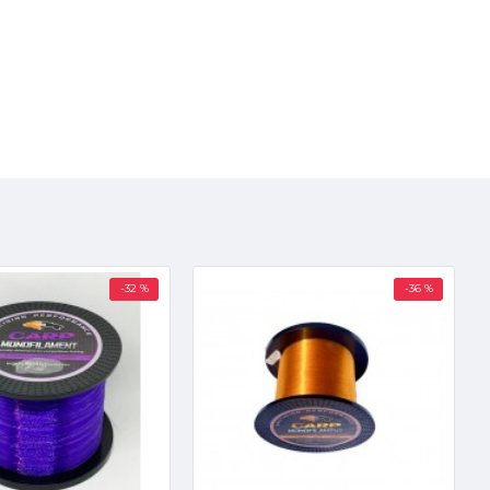
-32 %
-36 %