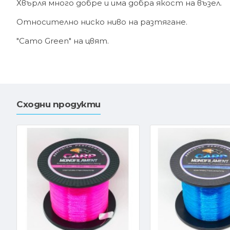
Хвърля много добре и има добра якост на възел.
Относително ниско ниво на разтягане.
"Camo Green" на цвят.
Сходни продукти