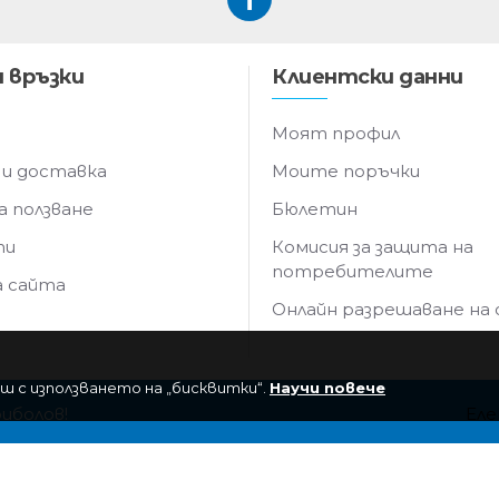
 връзки
Клиентски данни
Моят профил
 и доставка
Моите поръчки
а ползване
Бюлетин
ти
Комисия за защита на
потребителите
а сайта
Онлайн разрешаване на
ш с използването на „бисквитки“.
Научи повече
риболов!
Еле