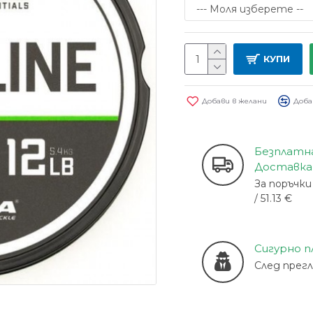
КУПИ
Добави в желани
Доба
Безплатн
Доставка
За поръчки 
/ 51.13 €
Сигурно 
След прег