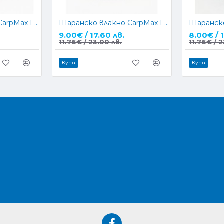
Шаранско влакно CarpMax FLUO BLUE 1000м.
Шаранско влакно CarpMax FLUO GREEN 1000м.
9.00€ / 17.60 лв.
8.00€ / 1
11.76€ / 23.00 лв.
11.76€ / 2
Купи
Купи