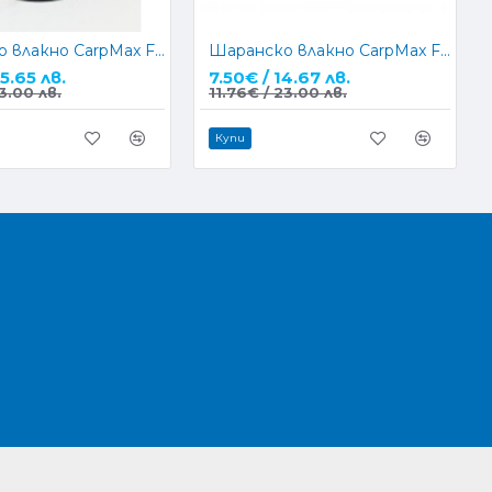
Шаранско влакно CarpMax FLUO PURPLE 1000м.
Шаранско влакно CarpMax FLUO GOLD 1000м.
5.65 лв.
7.50€ / 14.67 лв.
3.00 лв.
11.76€ / 23.00 лв.
Купи