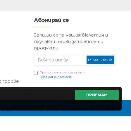
Абонирай се
Запиши се за нашия бюлетин и
научавай първи за новите ни
продукти
Абонирай се
Прочел съм и съм съгласен с
Условия за ползване
 спорове
ПРИЕМАМ
ктронният магазин е изработен от Creatolic.com