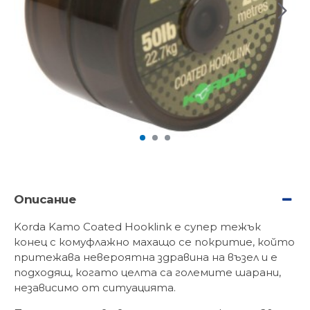
Описание
Korda Kamo Coated Hooklink е супер тежък
конец с комуфлажно махащо се покритие, който
притежава невероятна здравина на възел и е
подходящ, когато целта са големите шарани,
независимо от ситуацията.