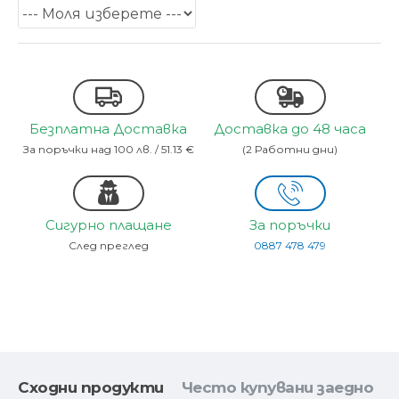
Безплатна Доставка
Доставка до 48 часа
За поръчки над 100 лв. / 51.13 €
(2 Работни дни)
Сигурно плащане
За поръчки
След преглед
0887 478 479
Сходни продукти
Често купувани заедно