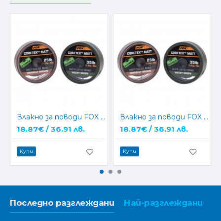
Влакно за поводи FOX Coretex Matt - GREEN
Влакно за поводи FOX Coretex Matt - BROWN
18.87€ / 36.91 лв.
18.87€ / 36.91 лв.
Купи
Купи
Последно разглеждани
Най-разглеждани