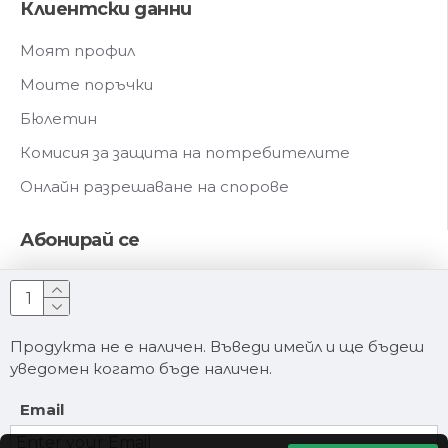
Клиентски данни
Моят профил
Моите поръчки
Бюлетин
Комисия за защита на потребителите
Онлайн разрешаване на спорове
Абонирай се
Запиши се за нашия бюлетин и научавай първи за
новите ни продукти
Продукта не е наличен. Въведи имейл и ще бъдеш
Абонирай се
уведомен когато бъде наличен.
Прочел съм и съм съгласен с
Условия за ползване
Email