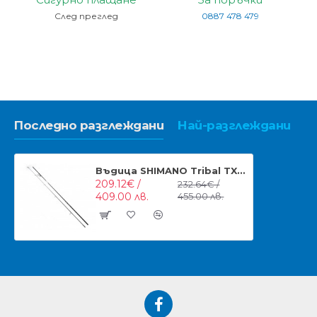
След преглед
0887 478 479
Последно разглеждани
Най-разглеждани
Въдица SHIMANO Tribal TX7 12ft 3,25Lb
209.12€ /
232.64€ /
409.00 лв.
455.00 лв.