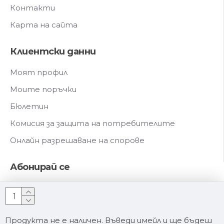
Контакти
Карта на сайта
Клиентски данни
Моят профил
Моите поръчки
Бюлетин
Комисия за защита на потребителите
Онлайн разрешаване на спорове
Абонирай се
Запиши се за нашия бюлетин и научавай първи за
новите ни продукти
Продукта не е наличен. Въведи имейл и ще бъдеш
Абонирай се