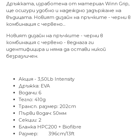
Дръжката, изработена от материал Winn Grip,
ще осигури удобно и надеждно задържане на
въдицата. Новият дизайн на пръчките - черни в
комбинация с червено...
Новият дизайн на пръчките - черни в
комбинация с червено - веднага ги
идентифицира и няма да остави никой
безразличен.
Акция - 3,50Lb Intensity
Дръжка: EVA
Водачи:
6
Тегло: 410g
Трансп. размер: 202cm
Първи водач: 50мм
Секции:
2
Бланка HPC200 + Biofibre
Размер:
396cm/13ft