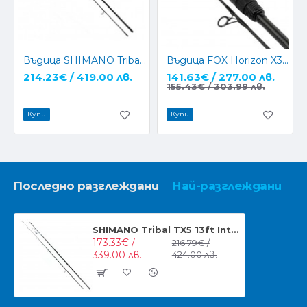
Въдица SHIMANO Tribal TX7 12ft 3,5lb Intensity
Въдица FOX Horizon X3 13ft 3.5Lb
214.23€ / 419.00 лв.
141.63€ / 277.00 лв.
155.43€ / 303.99 лв.
Купи
Купи
Последно разглеждани
Най-разглеждани
SHIMANO Tribal TX5 13ft Intensity Въдица
173.33€ /
216.79€ /
339.00 лв.
424.00 лв.