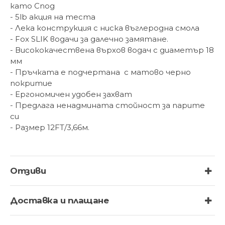
като Спод
- 5lb акция на теста
- Лека конструкция с ниска въглеродна смола
- Fox SLIK водачи за далечно замятане.
- Висококачествена върхов водач с диаметър 18
мм
- Пръчката е подчертана с матово черно
покритие
- Ергономичен удобен захват
- Предлага ненадмината стойност за парите
си
- Размер 12FT/3,66м.
Отзиви
Доставка и плащане