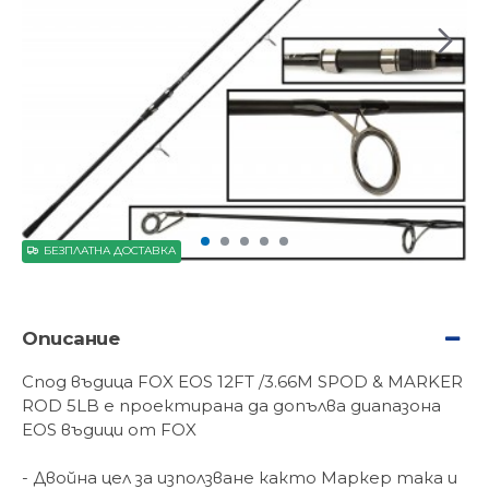
БЕЗПЛАТНА ДОСТАВКА
Описание
Спод въдица FOX EOS 12FT /3.66M SPOD & MARKER
ROD 5LB е проектирана да допълва диапазона
EOS въдици от FOX
- Двойна цел за използване както Маркер така и