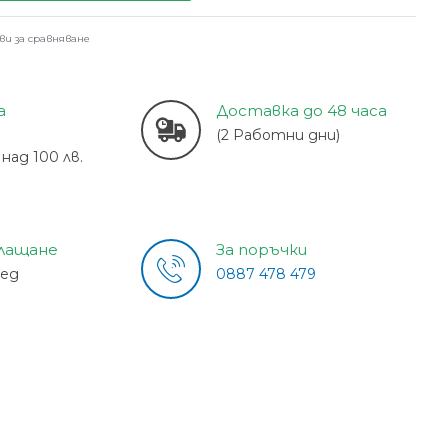
ви за сравняване
а
Доставка до 48 часа
(2 Работни дни)
над 100 лв.
плащане
За поръчки
лед
0887 478 479