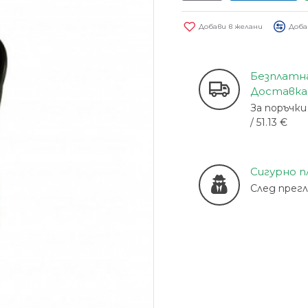
Добави в желани
Доба
Безплатн
Доставка
За поръчки 
/ 51.13 €
Сигурно 
След прег