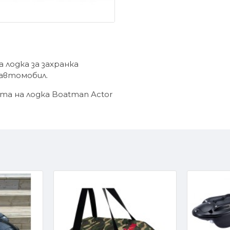
лодка за захранка
 автомобил.
та на лодка Boatman Actor