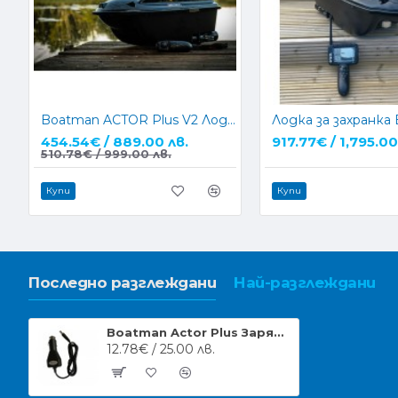
Boatman ACTOR Plus V2 Лодка за захранка с компас
454.54€ / 889.00 лв.
917.77€ / 1,795.00
510.78€ / 999.00 лв.
Купи
Купи
Последно разглеждани
Най-разглеждани
Boatman Actor Plus Зарядно за кола
12.78€ / 25.00 лв.