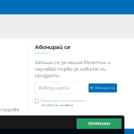
Абонирай се
Запиши се за нашия бюлетин и
научавай първи за новите ни
продукти
Абонирай се
Прочел съм и съм съгласен с
Условия за ползване
 спорове
ПРИЕМАМ