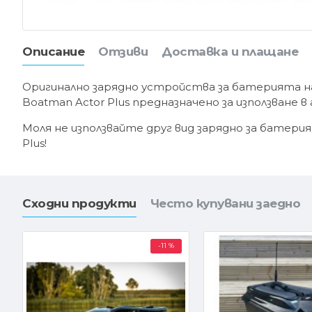
Описание
Отзиви
Доставка и плащане
Оригинално зарядно устройства за батерията на 
Boatman Actor Plus предназначено за използване в
Моля не използвайте друг вид зарядно за батерия
Plus!
Сходни продукти
Често купувани заедно
-11 %