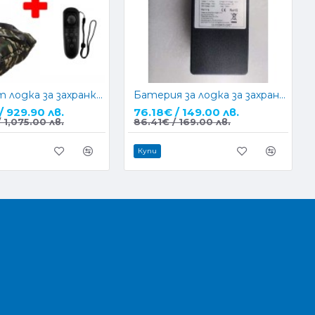
Комплект лодка за захранка Boatman ACTOR PLUS V2 с компас + Чанта + Зарядно за кола
Батерия за лодка за захранка Boatman Actor Plus 10000MAH Polylithium Battery
/ 929.90 лв.
76.18€ / 149.00 лв.
 1,075.00 лв.
86.41€ / 169.00 лв.
Купи