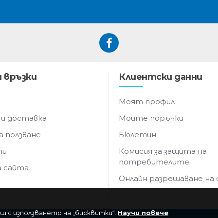
 връзки
Клиентски данни
Моят профил
 и доставка
Моите поръчки
а ползване
Бюлетин
ти
Комисия за защита на
потребителите
а сайта
Онлайн разрешаване на
ш с използването на „бисквитки“.
Научи повече