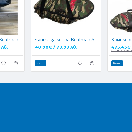
Лодка за захранка Boatman ACTOR PLUS + SONAR с подарък Чанта
Чанта за лодка Boatman Actor Plus
 лв.
40.90€ / 79.99 лв.
475.45€ 
549.64€ /
Купи
Купи