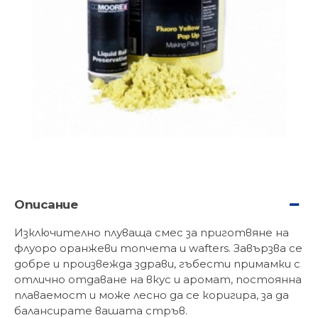
Описание
Изключително плуваща смес за приготвяне на
флуоро оранжеви топчета и wafters. Завързва се
добре и произвежда здрави, гъбести примамки с
отлично отдаване на вкус и аромат, постоянна
плаваемост и може лесно да се коригира, за да
балансирате вашата стръв.