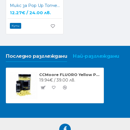
Микс за Pop Up Топчета CPK Mix 1л
12.27€ / 24.00 лв.
Купи
Последно разглеждани
Най-разглеждани
CCMoore FLUORO Yellow POP UP MIX
19.94€ / 39.00 лв.