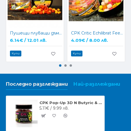
Пушещи плуващи дъмбели CPK 3D 10mm
CPK Critic Echilibrat Feeder 8мм критично балансирани
6.14€ / 12.01 лв.
4.09€ / 8.00 лв.
Купи
Купи
Последно разглеждани
Най-разглеждани
CPK Pop-Up 3D N Butyric & Ananas 10-14mm пушещи плуващи топчета
5.11€ / 9.99 лв.