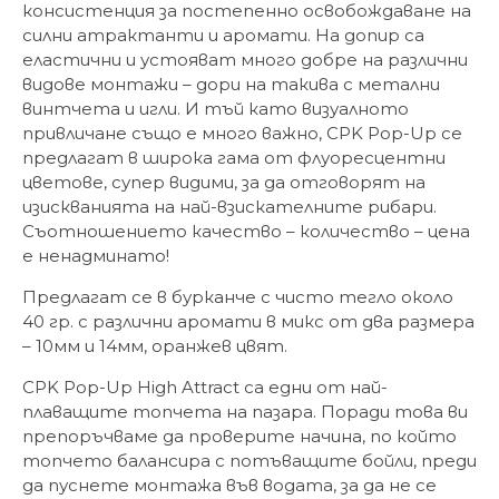
консистенция за постепенно освобождаване на
силни атрактанти и аромати. На допир са
еластични и устояват много добре на различни
видове монтажи – дори на такива с метални
винтчета и игли. И тъй като визуалното
привличане също е много важно, CPK Pop-Up се
предлагат в широка гама от флуоресцентни
цветове, супер видими, за да отговорят на
изискванията на най-взискателните рибари.
Съотношението качество – количество – цена
е ненадминато!
Предлагат се в бурканче с чисто тегло около
40 гр. с различни аромати в микс от два размера
– 10мм и 14мм, оранжев цвят.
CPK Pop-Up High Attract са едни от най-
плаващите топчета на пазара. Поради това ви
препоръчваме да проверите начина, по който
топчето балансира с потъващите бойли, преди
да пуснете монтажа във водата, за да не се