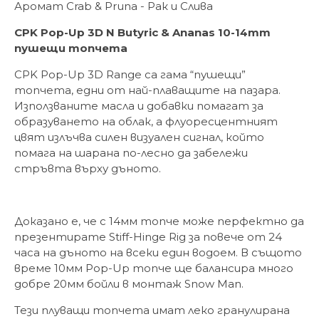
Аромат Crab & Pruna - Рак и Слива
CPK Pop-Up 3D N Butyric & Ananas 10-14mm
пушещи топчета
CPK Pop-Up 3D Range са гама “пушещи”
топчета, едни от най-плаващите на пазара.
Използваните масла и добавки помагат за
образуването на облак, а флуоресцентният
цвят излъчва силен визуален сигнал, който
помага на шарана по-лесно да забележи
стръвта върху дъното.
Доказано е, че с 14мм топче може перфектно да
презентирате Stiff-Hinge Rig за повече от 24
часа на дъното на всеки един водоем. В същото
време 10мм Pop-Up топче ще балансира много
добре 20мм бойли в монтаж Snow Man.
Тези плуващи топчета имат леко гранулирана