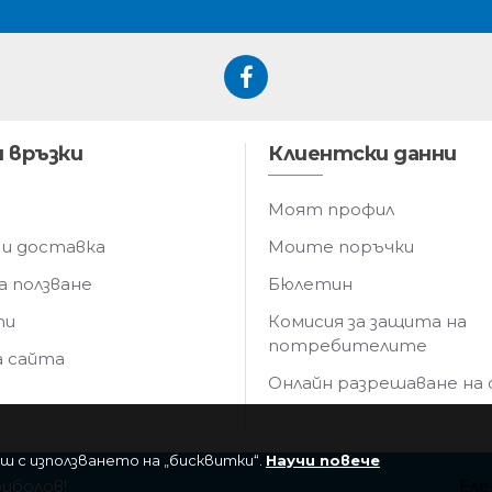
 връзки
Клиентски данни
Моят профил
 и доставка
Моите поръчки
а ползване
Бюлетин
ти
Комисия за защита на
потребителите
а сайта
Онлайн разрешаване на
ш с използването на „бисквитки“.
Научи повече
риболов!
Еле