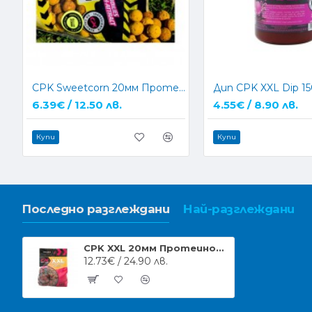
CPK Sweetcorn 20мм Протеинови топчета
Дип CPK XXL Dip 1
6.39€ / 12.50 лв.
4.55€ / 8.90 лв.
Купи
Купи
Последно разглеждани
Най-разглеждани
CPK XXL 20мм Протеинови топчета
12.73€ / 24.90 лв.