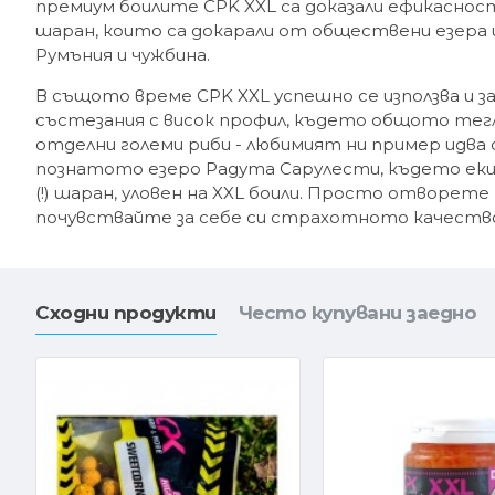
премиум боилите CPK XXL са доказали ефикаснос
шаран, които са докарали от обществени езера 
Румъния и чужбина.
В същото време CPK XXL успешно се използва и за
състезания с висок профил, където общото тегло
отделни големи риби - любимият ни пример идва о
познатото езеро Радута Сарулести, където еки
(!) шаран, уловен на XXL боили. Просто отворете
почувствайте за себе си страхотното качество 
Сходни продукти
Често купувани заедно