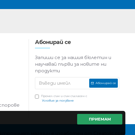
Абонирай се
Запиши се за нашия бюлетин и
научавай първи за новите ни
продукти
Абонирай се
Прочел съм и съм съгласен с
Условия за ползване
 спорове
ПРИЕМАМ
ктронният магазин е изработен от Creatolic.com