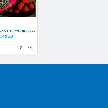
Разтворими топчета в дип CPK Boilies XXL Belachan & Squid 20мм
4.49 лв.