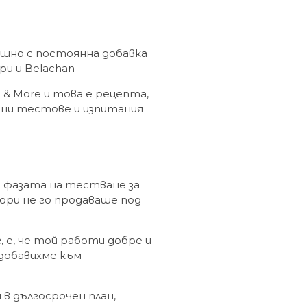
ашно с постоянна добавка
ри и Belachan
& More и това е рецепта,
нни тестове и изпитания
в фазата на тестване за
дори не го продаваше под
г, е, че той работи добре и
 добавихме към
в дългосрочен план,