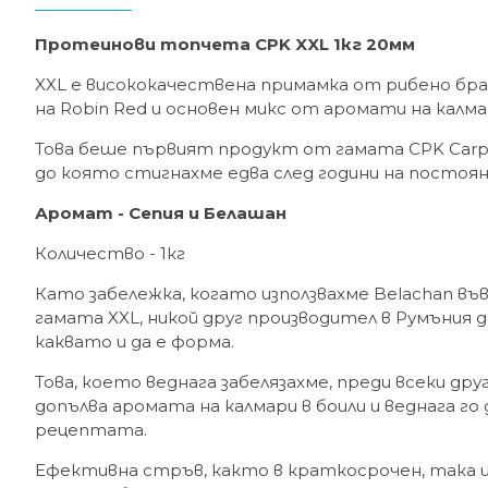
Протеинови топчета CPK XXL 1кг 20мм
XXL е висококачествена примамка от рибено бр
на Robin Red и основен микс от аромати на калма
Това беше първият продукт от гамата CPK Carp 
до която стигнахме едва след години на постоя
Аромат - Сепия и Белашан
Количество - 1кг
Като забележка, когато използвахме Belachan въ
гамата XXL, никой друг производител в Румъния 
каквато и да е форма.
Това, което веднага забелязахме, преди всеки дру
допълва аромата на калмари в боили и веднага го
рецептата.
Ефективна стръв, както в краткосрочен, така и 