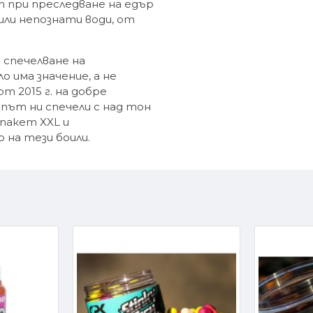
т при преследване на едър
или непознати води, от
 спечелване на
 има значение, а не
т 2015 г. на добре
път ни спечели с над тон
 пакет XXL и
на тези боили.