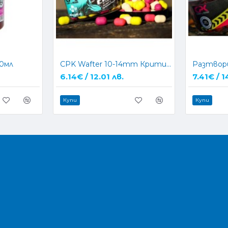
50мл
CPK Wafter 10-14mm Критично Балансирани
6.14€ / 12.01 лв.
7.41€ / 1
Купи
Купи