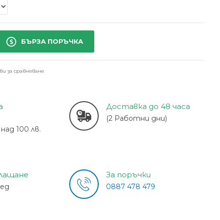
БЪРЗА ПОРЪЧКА
ви за сравняване
а
Доставка до 48 часа
(2 Работни дни)
над 100 лв.
плащане
За поръчки
лед
0887 478 479