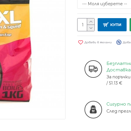
КУПИ
Добави в желани
Доба
Безплатн
Доставка
За поръчки 
/ 51.13 €
Сигурно 
След прег