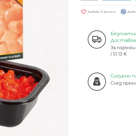
Добави в желани
Доба
Безплатн
Доставка
За поръчки 
/ 51.13 €
Сигурно 
След прег