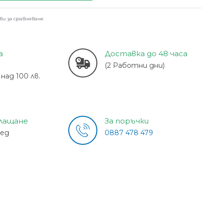
ви за сравняване
а
Доставка до 48 часа
(2 Работни дни)
над 100 лв.
плащане
За поръчки
лед
0887 478 479