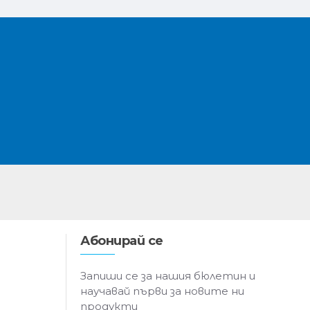
Абонирай се
Запиши се за нашия бюлетин и
научавай първи за новите ни
продукти