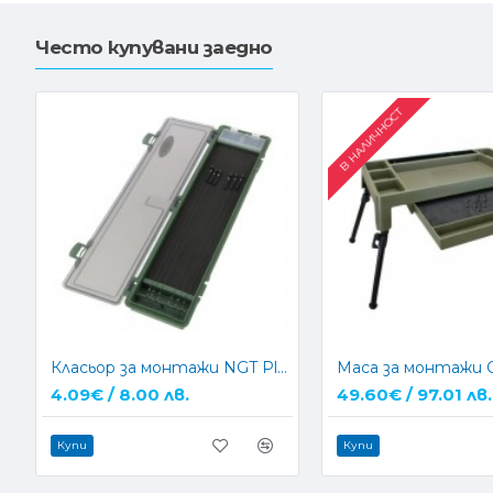
Често купувани заедно
В НАЛИЧНОСТ
Класьор за монтажи NGT Plastic Stiff Rig Box
4.09€ / 8.00 лв.
49.60€ / 97.01 лв.
Купи
Купи