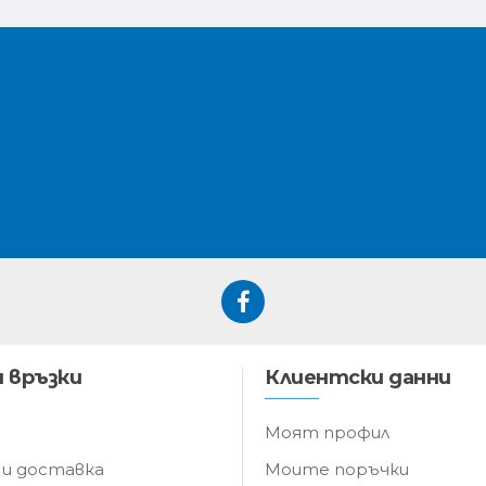
 връзки
Клиентски данни
Моят профил
 и доставка
Моите поръчки