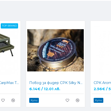
TOP BRAND
Маса за монтажи CarpMax Tabloza Bivvy Rig Table
Повод за фидер CPK Silky Natural Feeder Hooklink 15m
6.14€ / 12.01 лв.
2.56€ / 5
Купи
Купи