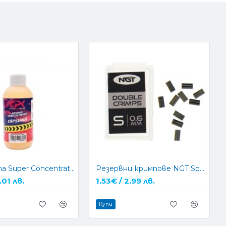
CPK Aroma Super Concentrat 100мл Аромат концентрат
Резервни кримпове NGT Spare Crimps 0,6мм 0,8мм
.01 лв.
1.53€ / 2.99 лв.
Купи