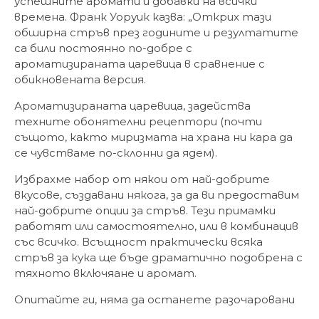
успешните аромати и добавки на всички
времена. Франк Уоруик казва: „Открих тази
обширна стръв през годините и резултатите
са били постоянно по-добре с
ароматизираната царевица в сравнение с
обикновената версия.
Ароматизираната царевица, задейства
техните обонятелни рецептори (почти
същото, както миризмата на храна ни кара да
се чувстваме по-склонни да ядем).
Избрахме набор от някои от най-добрите
вкусове, създавани някога, за да ви предоставим
най-добрите опции за стръв. Тези примамки
работят или самостоятелно, или в комбинацив
със всичко. Всъщност практически всяка
стръв за кука ще бъде драматично подобрена с
тяхното включяане и аромат.
Опитайте ги, няма да останете разочаровани