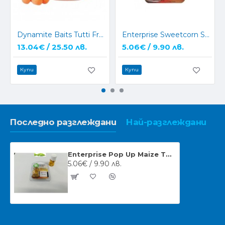
Dynamite Baits Tutti Frutti Fluro Wafters 14mm
Enterprise Sweetcorn SQUID OCTOPUS Изкуствена Плуваща Царевица в Дип
13.04€ / 25.50 лв.
5.06€ / 9.90 лв.
Купи
Купи
Последно разглеждани
Най-разглеждани
Enterprise Pop Up Maize TUTTI FRUTTI Изкуствена Стара Плуваща Царевица в Дип
5.06€ / 9.90 лв.