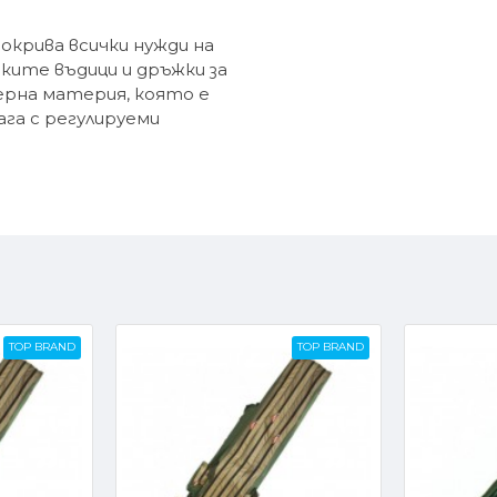
 покрива всички нужди на
чките въдици и дръжки за
ерна материя, която е
ага с регулируеми
TOP BRAND
TOP BRAND