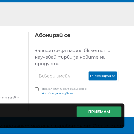
Абонирай се
Запиши се за нашия бюлетин и
научавай първи за новите ни
продукти
Абонирай се
Прочел съм и съм съгласен с
Условия за ползване
 спорове
ПРИЕМАМ
ктронният магазин е изработен от Creatolic.com