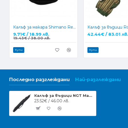
Калъф за макара Shimano Reel Case
9.71€ / 18.99 лв.
42.44€ / 83.01 лв
19.43€ / 38.00 лв.
Купи
Купи
Последно разглеждани
Най-разглеждани
Калъф за въдици NGT Match Rod Holdall Black (199)
23.52€ / 46.00 лв.