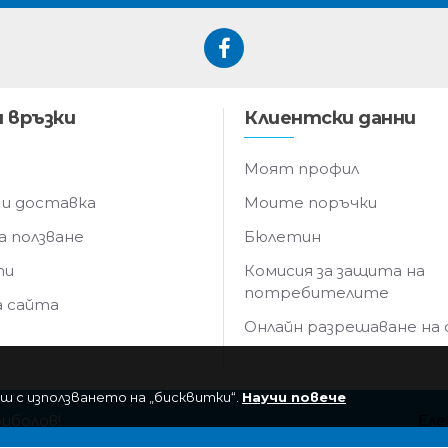
 връзки
Клиентски данни
Моят профил
 и доставка
Моите поръчки
а ползване
Бюлетин
ти
Комисия за защита на
потребителите
а сайта
Онлайн разрешаване на
ш с използването на „бисквитки“.
Научи повече
риболов!
Еле