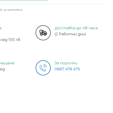
ви за сравняване
а
Доставка до 48 часа
(2 Работни дни)
над 100 лв.
плащане
За поръчки
лед
0887 478 479