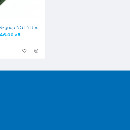
Калъф за въдици NGT 4 Rod Holdall 2+2
 46.00 лв.