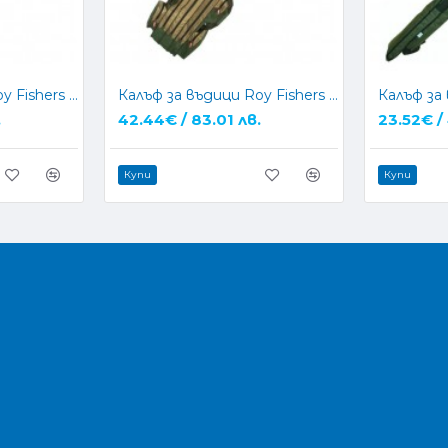
Калъф за въдици Roy Fishers Selection X 145см
Калъф за въдици Roy Fishers Selection X 165см
.
42.44€ / 83.01 лв.
23.52€ /
Купи
Купи