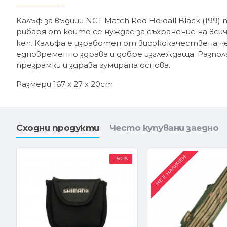
Калъф за въдици NGT Match Rod Holdall Black (199)
рибаря от които се нуждае за съхранение на вси
кеп. Калъфа е изработен от висококачествена ч
едновременно здрава и добре изглеждаща. Разпол
презрамки и здрава гумирана основа.
Размери 167 x 27 x 20cm
Сходни продукти
Често купувани заедно
НЕ Е НАЛИЧЕН
-50 %