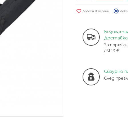
Добави в желани
Доба
Безплатн
Доставка
За поръчки 
/ 51.13 €
Сигурно 
След прег