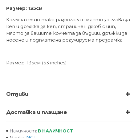
Размер: 135см
Калъфа също така разполага с място за глава за
кеп и дръжка за кеп, страничен джоб с цип,
място за вашите колчета за въдици, дръжки за
носене и подплатена регулируема презрамка.
Размер: 135см (53 inches)
Отзиви
Доставка и плащане
В НАЛИЧНОСТ
Наличност:
NGT
Марка: