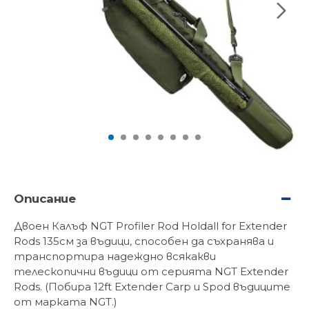
Описание
Двоен Калъф NGT Profiler Rod Holdall for Extender
Rods 135см за въдици, способен да съхранява и
транспортира надеждно всякакви
телескопични въдици от серията NGT Extender
Rods. (Побира 12ft Extender Carp и Spod въдиците
от марката NGT.)