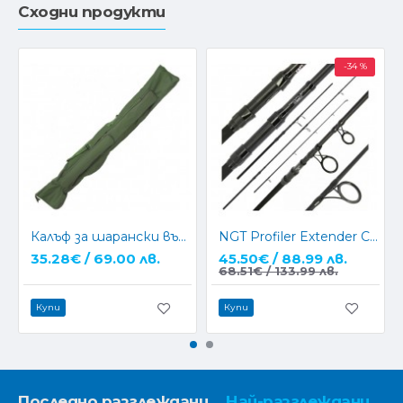
Сходни продукти
-34 %
Калъф за шарански въдици NGT Carp 3+3 Rod Holdall 618
NGT Profiler Extender Carp Rod 12Ft 3Lb Compact
35.28€ / 69.00 лв.
45.50€ / 88.99 лв.
68.51€ / 133.99 лв.
Купи
Купи
Последно разглеждани
Най-разглеждани