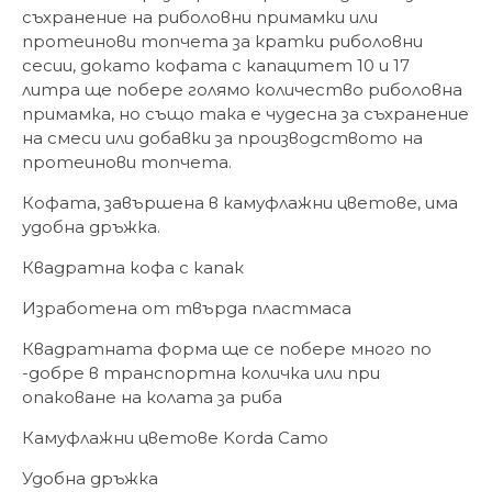
съхранение на риболовни примамки или
протеинови топчета за кратки риболовни
сесии, докато кофата с капацитет 10 и 17
литра ще побере голямо количество риболовна
примамка, но също така е чудесна за съхранение
на смеси или добавки за производството на
протеинови топчета.
Кофата, завършена в камуфлажни цветове, има
удобна дръжка.
Квадратна кофа с капак
Изработена от твърда пластмаса
Квадратната форма ще се побере много по
-добре в транспортна количка или при
опаковане на колата за риба
Камуфлажни цветове Korda Camo
Удобна дръжка