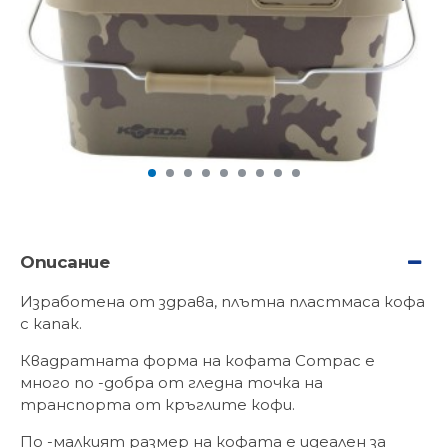
Описание
Изработена от здрава, плътна пластмаса кофа
с капак.
Квадратната форма на кофата Compac е
много по -добра от гледна точка на
транспорта от кръглите кофи.
По -малкият размер на кофата е идеален за