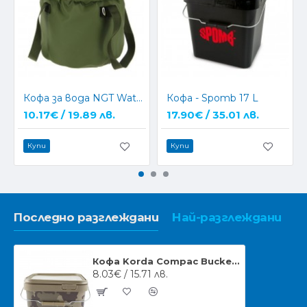
Кофа за вода NGT Waterproof PVC Water Bucket
Кофа - Spomb 17 L
10.17€ / 19.89 лв.
17.90€ / 35.01 лв.
Купи
Купи
Последно разглеждани
Най-разглеждани
Кофа Korda Compac Bucket 5L
8.03€ / 15.71 лв.