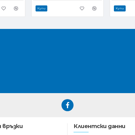
Купи
Купи
 връзки
Клиентски данни