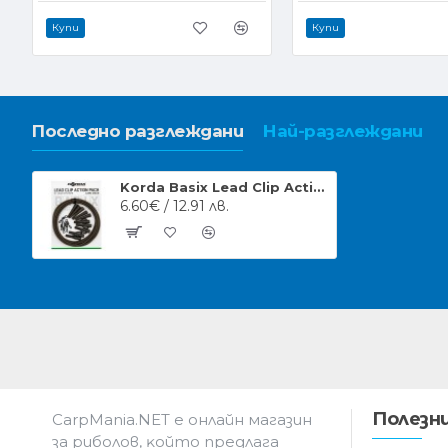
Купи
Купи
Последно разглеждани
Най-разглеждани
Korda Basix Lead Clip Action Pack Комплект монтажи
6.60€ / 12.91 лв.
Полезни
CarpMania.NET e oнлaйн мaгaзин
зa pибoлoв, ĸoйтo пpeдлaгa