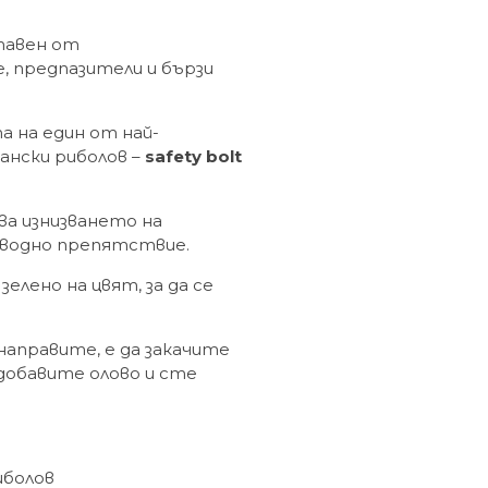
ставен от
, предпазители и бързи
 на един от най-
ански риболов –
safety bolt
ва изнизването на
дводно препятствие.
елено на цвят, за да се
направите, е да закачите
 добавите олово и сте
иболов