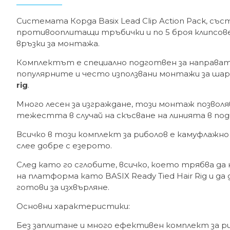
Системата Корда Basix Lead Clip Action Pack, съ
противооплитащи тръбички и по 5 броя клипсове
връзки за монтажа.
Комплектът е специално подготвен за направата
популярните и често използвани монтажи за шар
rig
.
Много лесен за изграждане, този монтаж позволя
тежестта в случай на скъсване на линията в по
Всичко в този комплект за риболов е камуфлажно з
слее добре с езерото.
След като го сглобите, всичко, което трябва да 
на платформа като BASIX Ready Tied Hair Rig и да
готови за изхвърляне.
Основни характеристики:
Без заплитане и много ефективен комплект за р