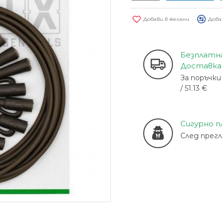
Добави в желани
Доба
Безплатн
Доставка
За поръчки 
/ 51.13 €
Сигурно 
След прег