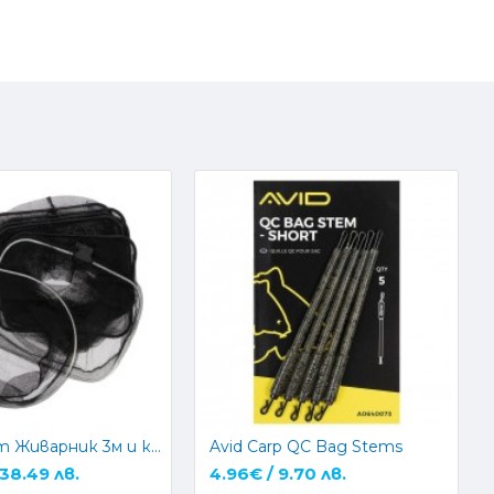
Комплект Живарник 3м и кеп NGT
Avid Carp QC Bag Stems
 38.49 лв.
4.96€ / 9.70 лв.