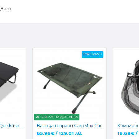
цвят
TOP BRAND
БЕЗПЛАТНА ДОСТАВКА
Къмпинг маса NGT Quickfish Bivvy Table (888)
Вана за шарани CarpMax Carp Cradle Deluxe
65.96€ / 129.01 лв.
19.68€ /