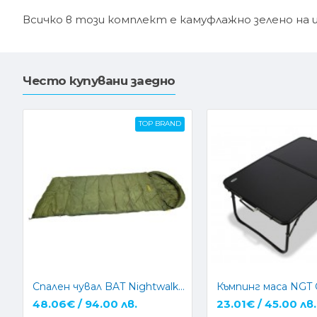
Всичко в този комплект е камуфлажно зелено на 
Често купувани заедно
TOP BRAND
Спален чувал BAT Nightwalker Dream
48.06€ / 94.00 лв.
23.01€ / 45.00 лв.