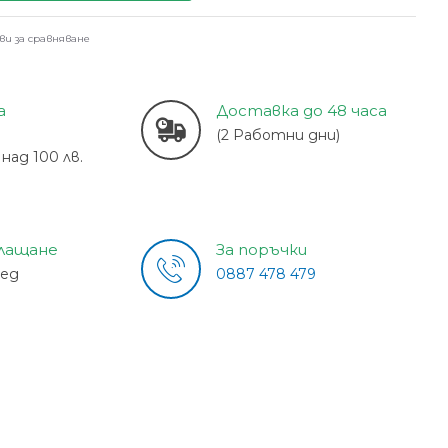
ви за сравняване
а
Доставка до 48 часа
(2 Работни дни)
над 100 лв.
плащане
За поръчки
лед
0887 478 479