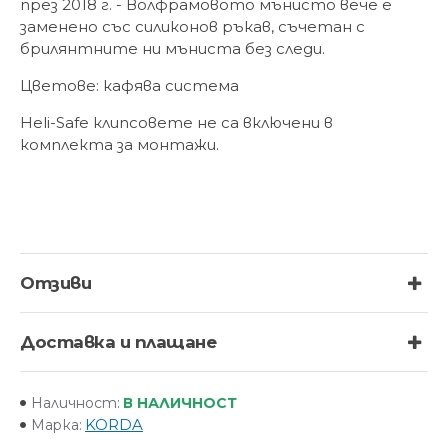
през 2018 г. - Волфрамовото мънисто вече е
заменено със силиконов ръкав, съчетан с
брилянтните ни мъниста без следи.
Цветове: кафява система
Heli-Safe клипсовете не са включени в
комплекта за монтажи.
Отзиви
Доставка и плащане
В НАЛИЧНОСТ
Наличност:
KORDA
Марка: