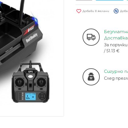
Добави в желани
Доба
Безплатн
Доставка
За поръчки 
/ 51.13 €
Сигурно 
След прег