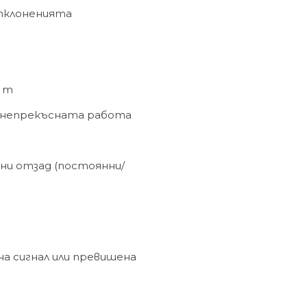
отклоненията
0 m
а непрекъсната работа
лни отзад (постоянни/
на сигнал или превишена