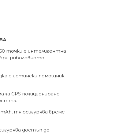
ВА
 160 точки е интелигентна
добри риболовното
дка е истински помощник
 за GPS позициониране
остта.
mAh, тя осигурява време
сигурява достъп до