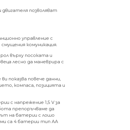
и двигателя позволяват
нционно управление с
з смущения комуникация.
рол върху посоката и
веца лесно да маневрира с
ви показва повече данни,
ето, компаса, позицията и
ии с напрежение 1,5 V за
бота препоръчваме да
рът на батерии с лошо
ими са 4 батерии тип АА