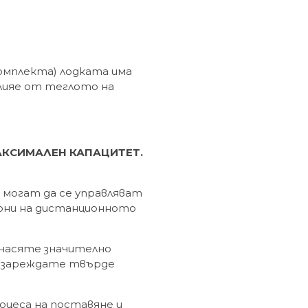
омплекта) лодката има
лияе от теглото на
АКСИМАЛЕН КАПАЦИТЕТ.
 могат да се управляват
они на дистанционното
енасяте значително
презареждате твърде
роцеса на поставяне и