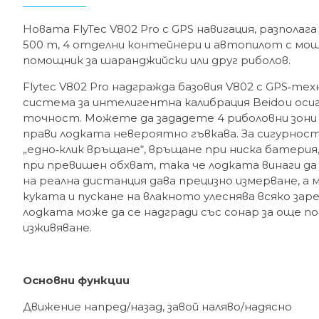
Новата FlyTec V802 Pro с GPS навигация, разполага 
500 m, 4 отделни контейнери и автопилот с мо
помощник за шаранджийски или друг риболов.
Flytec V802 Pro надгражда базовия V802 с GPS‑те
система за интелигентна калибрация Beidou оси
точност. Можете да зададете 4 риболовни зони 
прави лодката невероятно гъвкава. За сигурност
„едно‑клик връщане“, връщане при ниска батерия,
при превишен обхват, така че лодката винаги да
на реална дистанция дава прецизно измерване, а 
куката и пускане на влакното улеснява всяко зар
лодката може да се надгради със сонар за още п
изживяване.
Основни функции
Движение напред/назад, завой наляво/надясно