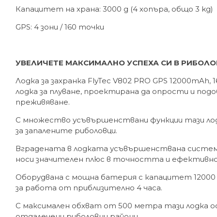
Капацитет на храна: 3000 g (4 хопъра, общо 3 kg)
GPS: 4 зони / 160 точки
УВЕЛИЧЕТЕ МАКСИМАЛНО УСПЕХА СИ В РИБОЛО
Лодка за захранка FlyTec V802 PRO GPS 12000mAh,
лодка за плуване, проектирана да опрости и по
преживяване.
С множество усъвършенствани функции тази ло
за запалените риболовци.
Вградената в лодката усъвършенствана система
носи значителен плюс в точността и ефективн
Оборудвана с мощна батерия с капацитет 12000 
за работа от приблизително 4 часа.
С максимален обхват от 500 метра тази лодка о
отдалечени риболовни райони.