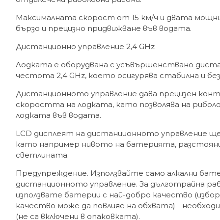
Максималната скорост от 15 км/ч и двата мощн
бързо и прецизно придвижване във водата.
Дистанционно управление 2,4 GHz
Лодката е оборудвана с усъвършенствано диста
честота 2,4 GHz, което осигурява стабилна и бе
Дистанционното управление дава прецизен конт
скоростта на лодката, като позволява на риболо
лодката във водата.
LCD дисплеят на дистанционното управление ще 
като например нивото на батерията, разстояни
светлината.
Предупреждение. Използвайте само алкални батер
дистанционното управление. За дълготрайна ра
използвате батерии с най-добро качество (избо
качество може да повлияе на обхвата) - необход
(не са включени в опаковката).