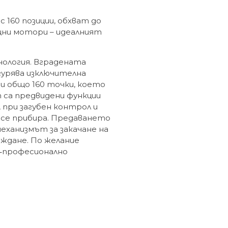
с 160 позиции, обхват до
щни мотори – идеалният
хнология. Вградената
гурява изключителна
и общо 160 точки, което
 са предвидени функции
 при загубен контрол и
 се прибира. Предаването
механизмът за закачане на
еждане. По желание
о‑професионално