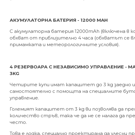
АКУМУЛАТОРНА БАТЕРИЯ - 12000 MAH
С акумулаторна батерия 12000mAh (включена в к
обхват от приблизително 4 часа (обхватът се в
примамката и метеорологичните условия).
4 РЕЗЕРВОАРА С НЕЗАВИСИМО УПРАВЛЕНИЕ - М
3KG
Четирите купи имат капацитет до 3 kg заедно и
самостоятелно с помощта на специалните бут
управление.
Големият капацитет от 3 kg ви позволява да пр
количество стръв, така че да не се налага да 
често.
Това е лодка, специално проектирана да улесни п