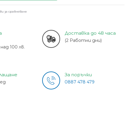
ви за сравняване
а
Доставка до 48 часа
(2 Работни дни)
над 100 лв.
плащане
За поръчки
лед
0887 478 479