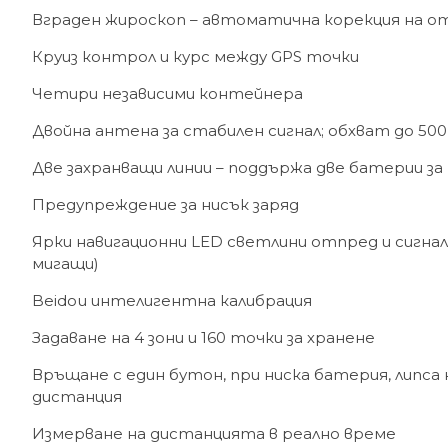
Вграден жироскоп – автоматична корекция на 
Круиз контрол и курс между GPS точки
Четири независими контейнера
Двойна антена за стабилен сигнал; обхват до 50
Две захранващи линии – поддържа две батерии з
Предупреждение за нисък заряд
Ярки навигационни LED светлини отпред и сигна
мигащи)
Beidou интелигентна калибрация
Задаване на 4 зони и 160 точки за хранене
Връщане с един бутон, при ниска батерия, липса 
дистанция
Измерване на дистанцията в реално време