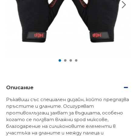
Описание
Ръкавици със специален дизайн, който предпазва
пръстите и дланите. Осигуряват
противохлъзгащ захват за въдицата, особено
когато се ползват влажни spod миксове,
благодарение на силиконовите елементи в
участъка на дланите и между палеца и