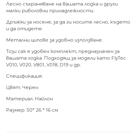
Лесно съхраняване на вашата лодка и други
малки риболовни принадлежности.
Дръжки за носене, за да ги носите лесно, където
и да отидете.
Метални ципове за удобно използване.
Този сак е удобен комплект, предназначен за
вашата лодка. Подходящ за модели като FlyTec
V010, V020, V801, V018, D19 и др.
Спецификация:
Цвят: Черен
Материал: Найлон
Размер: 50* 26 * 16 см