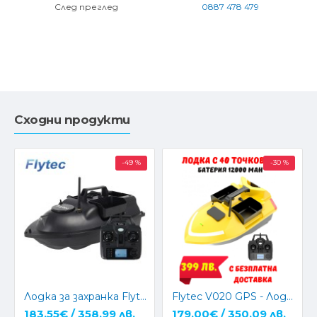
След преглед
0887 478 479
Сходни продукти
-49 %
-30 %
Лодка за захранка Flytec V010 GPS - 16 точки
Flytec V020 GPS - Лодка за захранка с GPS и автоматично връщане
183.55€ / 358.99 лв.
179.00€ / 350.09 лв.