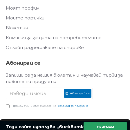
Моят профил
Моите поръчки
Бюлетин
Комисия за защита на потребителите
Онлайн разрешаване на спорове
Абонирай се
Запиши се за нашия бюлетин и научавай първи за
новите ни продукти
Абонирай се
Прочел съм и съм съгласен с
Условия за ползване
Този сайт използва „бисквитки“ (cookies)
ПРИЕМАМ
©2014-2021 CarpMania.net. Електронен магазин за