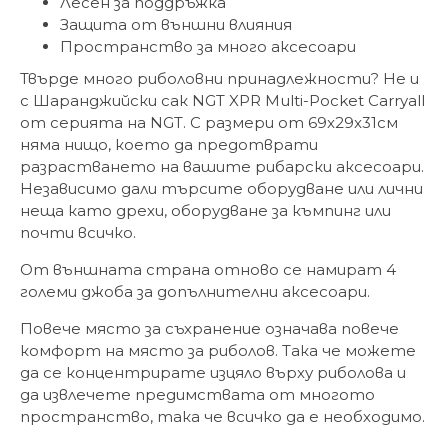
Лесен за поддръжка
Защита от външни влияния
Пространство за много аксесоари
Твърде много риболовни принадлежности? Не и
с Шаранджийски сак NGT XPR Multi-Pocket Carryall
от серията на NGT. С размери от 69x29x31см
няма нищо, което да предотврати
разрастването на вашите рибарски аксесоари.
Независимо дали търсите оборудване или лични
неща като дрехи, оборудване за къмпинг или
почти всичко.
От външната страна отново се намират 4
големи джоба за допълнителни аксесоари.
Повече място за съхранение означава повече
комфорт на място за риболов. Така че можете
да се концентрирате изцяло върху риболова и
да извлечете предимствата от многото
пространство, така че всичко да е необходимо.