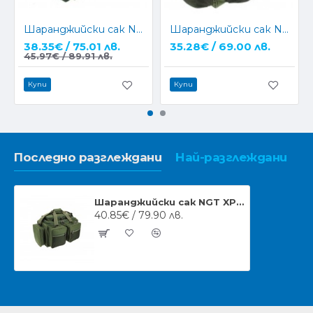
Шаранджийски сак NGT Camo Insulated Carryall 709-L-C
Шаранджийски сак NGT Green Carryall 093
38.35€ / 75.01 лв.
35.28€ / 69.00 лв.
45.97€ / 89.91 лв.
Купи
Купи
Последно разглеждани
Най-разглеждани
Шаранджийски сак NGT XPR Multi-Pocket Carryall
40.85€ / 79.90 лв.