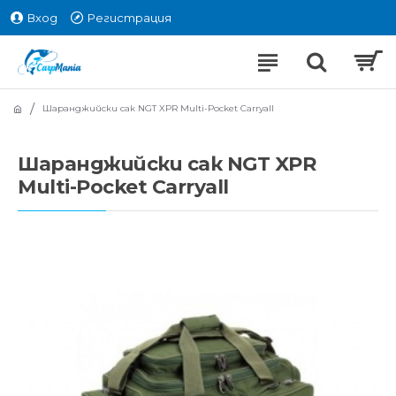
Вход
Регистрация
Шаранджийски сак NGT XPR Multi-Pocket Carryall
Шаранджийски сак NGT XPR
Multi-Pocket Carryall