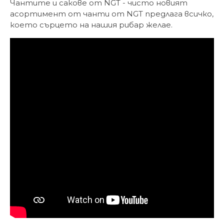
Чантите и сакове от NGT - чисто новият
асортимент от чанти от NGT предлага всичко,
което сърцето на нашия рибар желае.