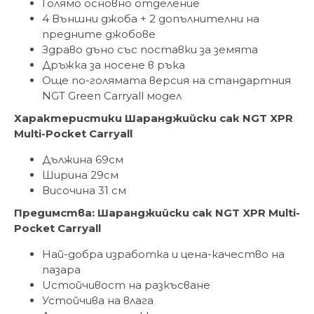
Голямо основно отделение
4 Външни джоба + 2 допълнителни на
предните джобове
Здраво дъно със поставки за земята
Дръжка за носене в ръка
Още по-голямата версия на стандартния
NGT Green Carryall модел
Характеристики Шаранджийски сак NGT XPR
Multi-Pocket Carryall
Дължина 69см
Ширина 29см
Височина 31 см
Предимства: Шаранджийски сак NGT XPR Multi-
Pocket Carryall
Най-добра изработка и цена-качество на
пазара
Uстойчивост на разкъсване
Устойчива на влага