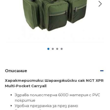
Описание
Характеристики: Шаранджийски сак NGT XPR
Multi-Pocket Carryall
Здрава полиестерна 600D материя с PVC
покритие
Удобна презрамка за през рамо