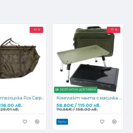
-10 %
-17 %
БЕЗПЛАТНА ДОСТАВКА
Плуваща теглилка Fox Carpmaster STR Weigh Slings
Комплект чанта с масичка NGT Carp Case System 612 Plus
116.00 лв.
58.80€ / 115.00 лв.
129.01 лв.
70.56€ / 138.00 лв.
Купи