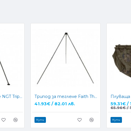
Трипод за теглене NGT Tripod Weighing System
Трипод за теглене Faith The Weigh Pod
41.93€ / 82.01 лв.
59.31€ / 
65.96€ / 
Купи
Купи