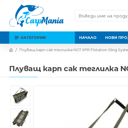
КАТЕГОРИИ
НАЧАЛО
НОВИ ПРО
Плуващ карп сак теглилка NGT XPR Flotation Sling Syst
Плуващ карп сак теглилка NGT