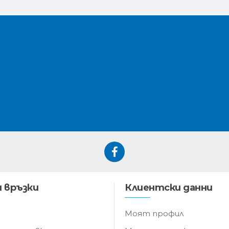
 връзки
Клиентски данни
Моят профил