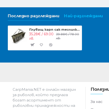
Последно разглеждани
Най-разглеждани
Плуващ карп сак теглилка NGT XPR Flotation Sling System
35.28€ / 69.00
39.88€ / 78.00
лв.
лв.
Полезни
CarpMania.NET e oнлaйн мaгaзин
зa pибoлoв, ĸoйтo пpeдлaгa
бoгaт acopтимeнт oт
За нас
pибoлoвни пpинaдлeжнocти нa