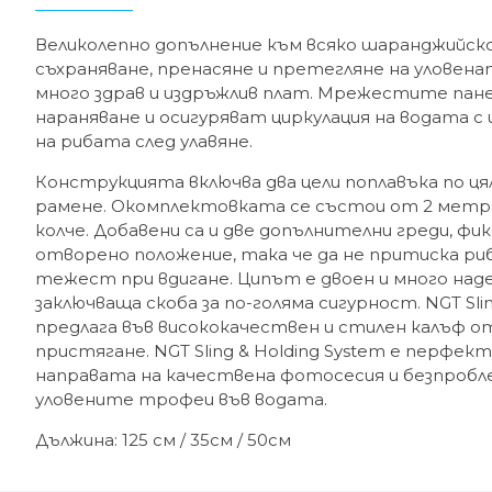
Великолепно допълнение към всяко шаранджийско
съхраняване, пренасяне и претегляне на уловен
много здрав и издръжлив плат. Мрежестите пан
нараняване и осигуряват циркулация на водата с
на рибата след улавяне.
Конструкцията включва два цели поплавъка по ц
рамене. Окомплектовката се състои от 2 метр
колче. Добавени са и две допълнителни греди, ф
отворено положение, така че да не притиска р
тежест при вдигане. Ципът е двоен и много наде
заключваща скоба за по-голяма сигурност. NGT Slin
предлага във висококачествен и стилен калъф от
пристягане. NGT Sling & Holding System е перфе
направата на качествена фотосесия и безпробл
уловените трофеи във водата.
Дължина: 125 см / 35см / 50см