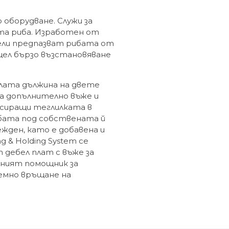
 оборудване. Служи за
ата риба. Изработен от
ели предпазват рибата от
 цел бързо възстановяване
ялата дължина на двете
а допълнително въже и
иксиращи теглилката в
ибата под собствената й
жден, като е добавена и
g & Holding System се
 дебел плат с въже за
ктният помощник за
емно връщане на