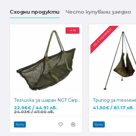
Сходни продукти
Често купувани заедно
НЕ Е НАЛИЧЕН
-4 %
Теглилка за шаран NGT Carp Sling System
22.96€ / 44.91 лв.
41.50€ / 81.17 лв.
24.03€ / 47.00 лв.
Купи
Купи