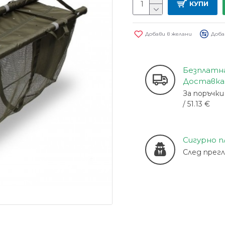
КУПИ
Добави в желани
Доба
Безплатн
Доставка
За поръчки 
/ 51.13 €
Сигурно 
След прег