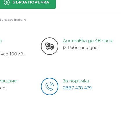
БЪРЗА ПОРЪЧКА
ви за сравняване
а
Доставка до 48 часа
(2 Работни дни)
над 100 лв.
плащане
За поръчки
лед
0887 478 479