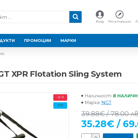
Вход
Регистрация
Л
ДУКТИ
ПРОМОЦИИ
МАРКИ
em
 XPR Flotation Sling System
В НАЛИЧ
Наличност:
-12 %
NGT
Марка:
HOT
39.88€ / 78.00 лв
35.28€ / 69.