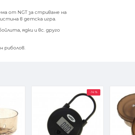
тема от NGT за стриване на
истина в детска игра.
ойлита, ядки и вс. друго
н риболов.
-14 %