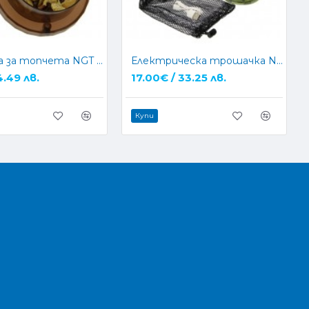
Трошачка за топчета NGT Boilie Grinder
Електрическа трошачка NGT Electric Bait Grinder
4.49 лв.
17.00€ / 33.25 лв.
Купи