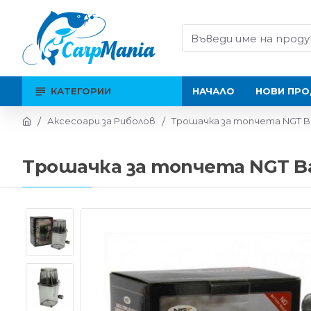
КАТЕГОРИИ
НАЧАЛО
НОВИ ПРО
Аксесоари за Риболов
Трошачка за топчета NGT Bai
Трошачка за топчета NGT Bai