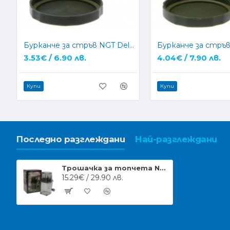
Бурканче за стръв NGT Deluxe Glug Pot Small
3.53€ / 6.90 лв.
4.04€ / 7.90 лв.
Купи
Купи
Последно разглеждани
Най-разглеждани
Трошачка за топчета NGT Bait Grinder System
15.29€ / 29.90 лв.