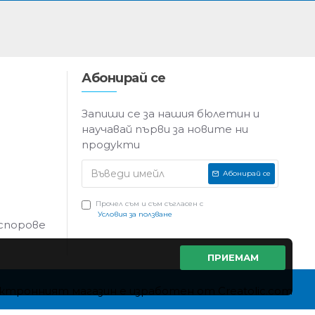
Абонирай се
Запиши се за нашия бюлетин и
научавай първи за новите ни
продукти
Абонирай се
Прочел съм и съм съгласен с
Условия за ползване
 спорове
ПРИЕМАМ
ктронният магазин е изработен от Creatolic.com