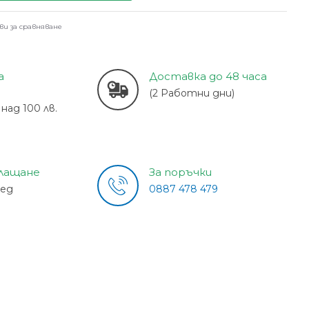
ви за сравняване
а
Доставка до 48 часа
(2 Работни дни)
над 100 лв.
плащане
За поръчки
лед
0887 478 479