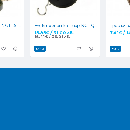
Бурканче за стръв NGT Deluxe Glug Pot Large
Електронен кантар NGT Quickfish Scales - 25kg
15.85€ / 31.00 лв.
7.41€ / 1
18.41€ / 36.01 лв.
Купи
Купи