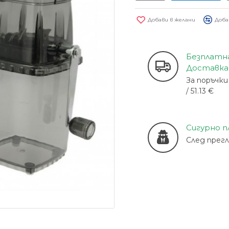
Добави в желани
Доба
Безплатн
Доставка
За поръчки 
/ 51.13 €
Сигурно 
След прег