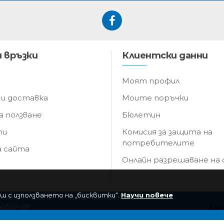
 връзки
Клиентски данни
Моят профил
 и доставка
Моите поръчки
а ползване
Бюлетин
ти
Комисия за защита на
потребителите
а сайта
Онлайн разрешаване на
ш с използването на „бисквитки“.
Научи повече
риболов!
Еле