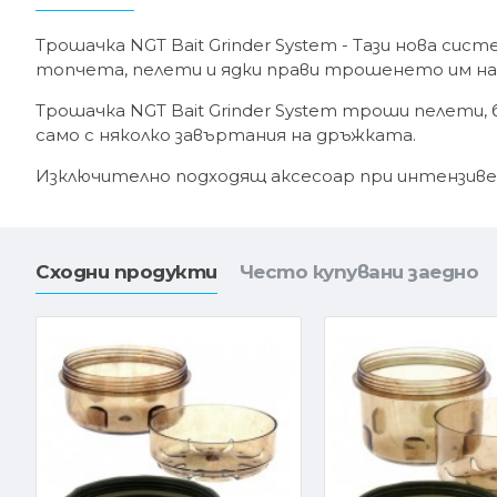
Трошачка NGT Bait Grinder System - Тази нова сис
топчета, пелети и ядки прави трошенето им на
Трошачка NGT Bait Grinder System троши пелети, б
само с няколко завъртания на дръжката.
Изключително подходящ аксесоар при интензиве
Сходни продукти
Често купувани заедно