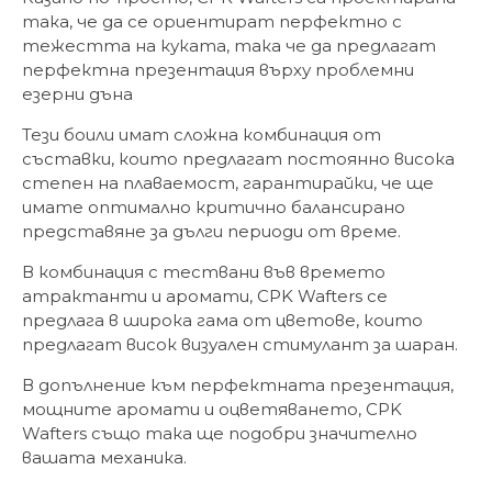
така, че да се ориентират перфектно с
тежестта на куката, така че да предлагат
перфектна презентация върху проблемни
езерни дъна
Тези боили имат сложна комбинация от
съставки, които предлагат постоянно висока
степен на плаваемост, гарантирайки, че ще
имате оптимално критично балансирано
представяне за дълги периоди от време.
В комбинация с тествани във времето
атрактанти и аромати, CPK Wafters се
предлага в широка гама от цветове, които
предлагат висок визуален стимулант за шаран.
В допълнение към перфектната презентация,
мощните аромати и оцветяването, CPK
Wafters също така ще подобри значително
вашата механика.