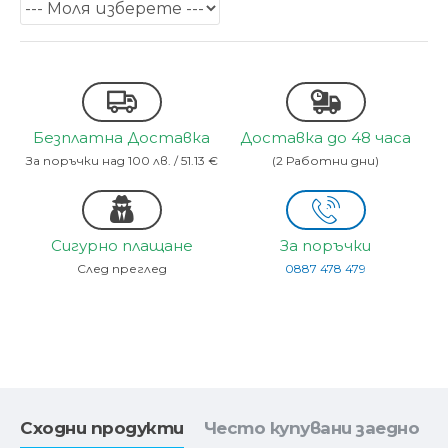
Безплатна Доставка
Доставка до 48 часа
За поръчки над 100 лв. / 51.13 €
(2 Работни дни)
Сигурно плащане
За поръчки
След преглед
0887 478 479
Сходни продукти
Често купувани заедно