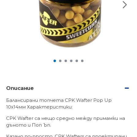
Описание
Балансирани топчета CPK Wafter Pop Up
10x14мм Характеристики:
CPK Wafter са нещо средно между примамки на
дъното и Поп Ъп.
Казано по-просто, CPK Wafters са проектирани