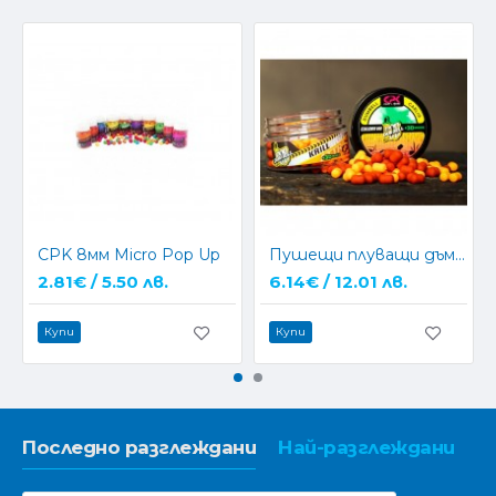
CPK 8мм Micro Pop Up
Пушещи плуващи дъмбели CPK 3D 10mm
2.81€ / 5.50 лв.
6.14€ / 12.01 лв.
Купи
Купи
Последно разглеждани
Най-разглеждани