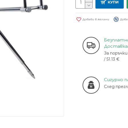
КУПИ
Добави в желани
Доба
Безплатн
Доставка
За поръчки 
/ 51.13 €
Сигурно 
След прег