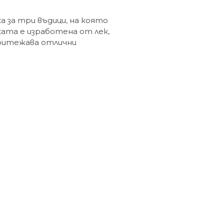
а за три въдици, на която
ката е изработена от лек,
 притежава отлични