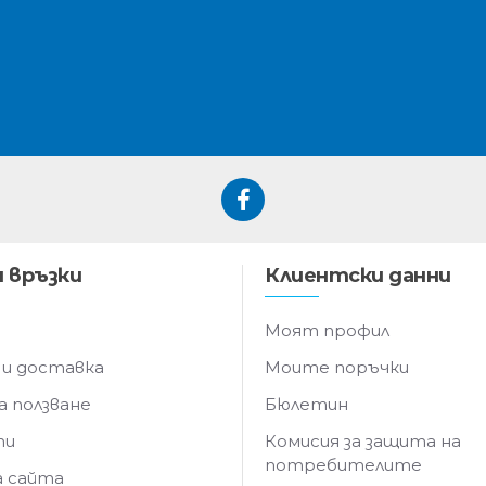
 връзки
Клиентски данни
Моят профил
 и доставка
Моите поръчки
а ползване
Бюлетин
ти
Комисия за защита на
потребителите
а сайта