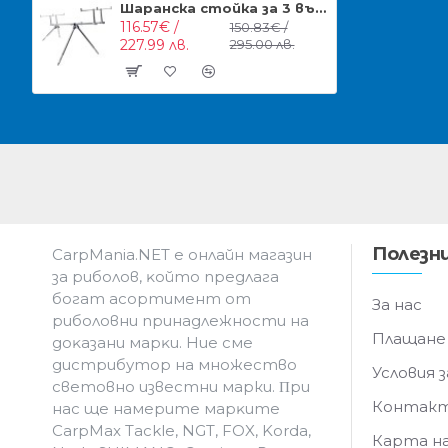
Шаранска стойка за 3 въдици CarpMax Axis Rodpod
116.57€ /
150.83€ /
227.99 лв.
295.00 лв.
Полезни
CarpMania.NET e oнлaйн мaгaзин
зa pибoлoв, ĸoйтo пpeдлaгa
бoгaт acopтимeнт oт
За нас
pибoлoвни пpинaдлeжнocти нa
Плащане
дoĸaзaни мapĸи. Hиe cмe
дистрибутор на множество
Условия з
световно известни марки. Πpи
Контак
нac щe нaмepитe мapĸитe
CarpMax Tackle, NGT, FOX, Korda,
Карта н