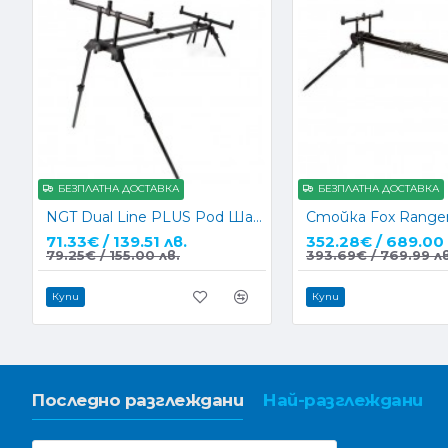
БЕЗПЛАТНА ДОСТАВКА
БЕЗПЛАТНА ДОСТАВКА
NGT Dual Line PLUS Pod Шаранджийска стойка
71.33€ / 139.51 лв.
352.28€ / 689.00 
79.25€ / 155.00 лв.
393.69€ / 769.99 лв
Купи
Купи
Последно разглеждани
Най-разглеждани