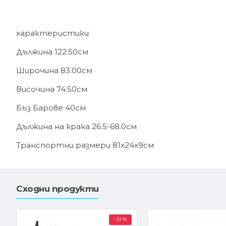
характеристики
Дължина 122.50см
Широчина 83.00см
Височина 74.50см
Бъз Барове 40см
Дължина на крака 26.5-68.0см
Транспортни размери 81х24х9см
Сходни продукти
-10 %