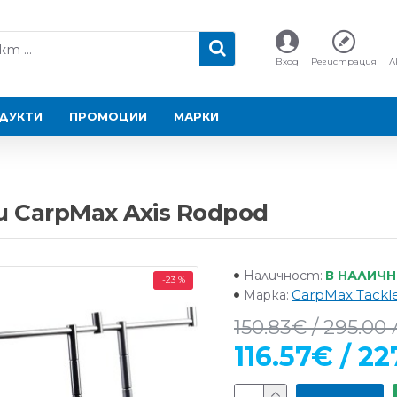
Вход
Регистрация
Л
ДУКТИ
ПРОМОЦИИ
МАРКИ
 CarpMax Axis Rodpod
В НАЛИЧ
Наличност:
-23 %
CarpMax Tackl
Марка:
150.83€ / 295.00 
116.57€ / 22