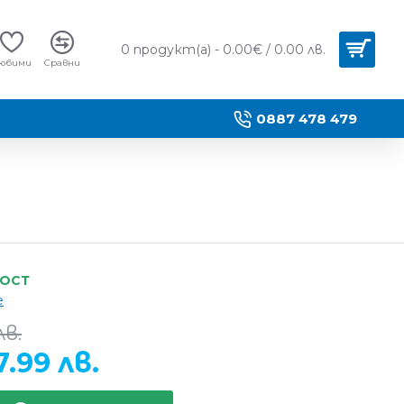
0 продукт(а) - 0.00€ / 0.00 лв.
юбими
Сравни
0887 478 479
НОСТ
e
лв.
7.99 лв.