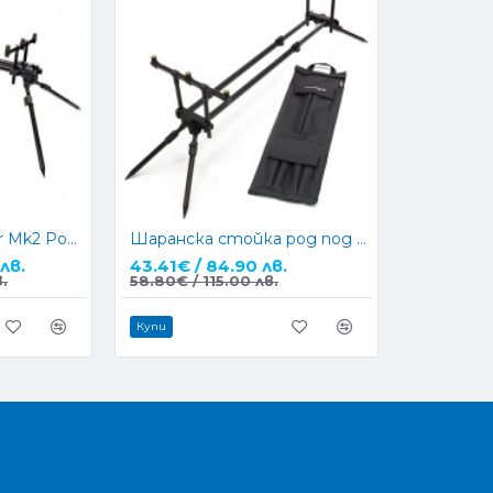
Стойка Fox Ranger Mk2 Pod 3 Rod
Шаранска стойка род под NGT Quickfish Pod MK2
лв.
43.41€ / 84.90 лв.
.
58.80€ / 115.00 лв.
Купи