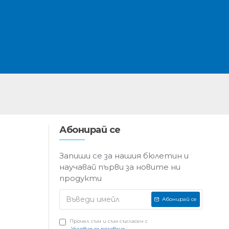
Абонирай се
Запиши се за нашия бюлетин и
научавай първи за новите ни
продукти
Абонирай се
Прочел съм и съм съгласен с
Условия за ползване