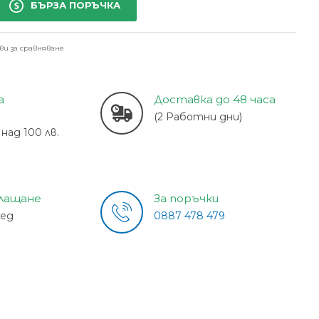
БЪРЗА ПОРЪЧКА
ви за сравняване
а
Доставка до 48 часа
(2 Работни дни)
над 100 лв.
плащане
За поръчки
лед
0887 478 479