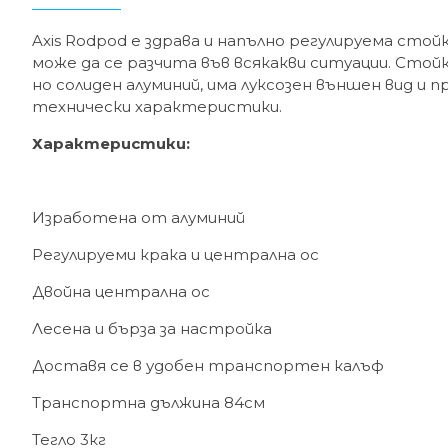
Axis Rodpod е здрава и напълно регулируема стойк
може да се разчита във всякакви ситуации. Стой
но солиден алуминий, има луксозен външен вид и
технически характеристики.
Характеристики:
Изработена от алуминий
Регулируеми крака и централна ос
Двойна централна ос
Лесена и бърза за настройка
Доставя се в удобен транспортен калъф
Транспортна дължина 84см
Тегло 3кг