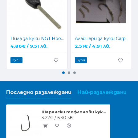
Пила за куки NGT Hook Sharpener
Алайнери за куки CarpMax Tackle Kickers
4.86€ / 9.51 лв.
2.51€ / 4.91 лв.
Купи
Купи
Последно разглеждани
Най-разглеждани
Шарански тефлонови куки CarpMax MAX TWISTER
3.22€ / 6.30 лв.