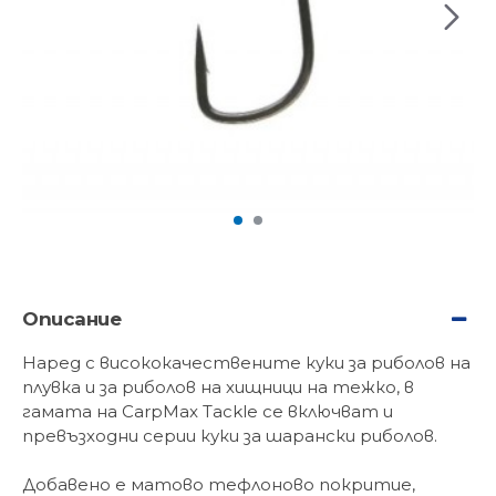
Описание
Наред с висококачествените куки за риболов на
плувка и за риболов на хищници на тежко, в
гамата на CarpMax Tackle се включват и
превъзходни серии куки за шарански риболов.
Добавено е матово тефлоново покритие,