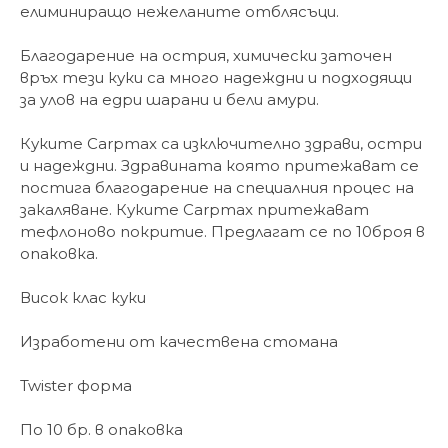
елиминиращо нежеланите отблясъци.
Благодарение на острия, химически заточен
връх тези куки са много надеждни и подходящи
за улов на едри шарани и бели амури.
Куките Carpmax са изключително здрави, остри
и надеждни. Здравината която притежават се
постига благодарение на специалния процес на
закаляване. Куките Carpmax притежават
тефлоново покритие. Предлагат се по 10броя в
опаковка.
Висок клас куки
Изработени от качествена стомана
Twister форма
По 10 бр. в опаковка