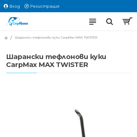
Вход
Регистрация
Шарански тефлонови куки CarpMax MAX TWISTER
Шарански тефлонови куки
CarpMax MAX TWISTER