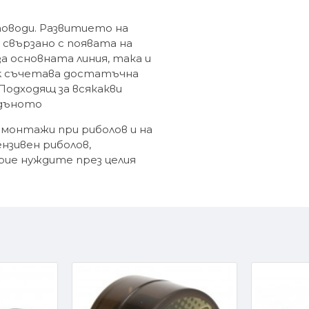
оводи. Развитието на
свързано с появата на
за основната линия, така и
ink съчетава достатъчна
Подходящ за всякакви
 дъното
 монтажи при риболов и на
ензивен риболов,
рие нуждите през целия