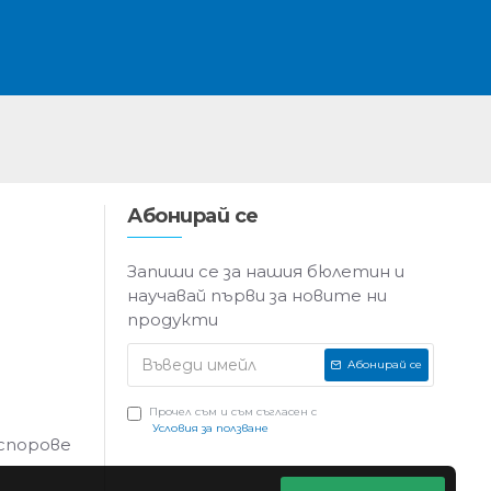
Абонирай се
Запиши се за нашия бюлетин и
научавай първи за новите ни
продукти
Абонирай се
Прочел съм и съм съгласен с
Условия за ползване
 спорове