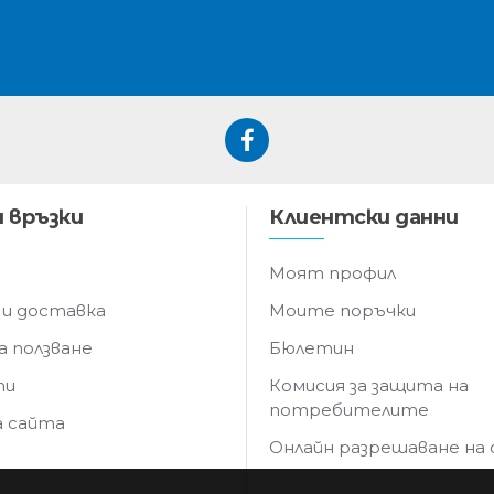
 връзки
Клиентски данни
Моят профил
 и доставка
Моите поръчки
а ползване
Бюлетин
ти
Комисия за защита на
потребителите
а сайта
Онлайн разрешаване на