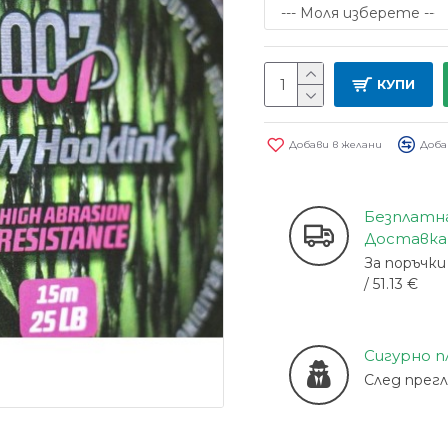
КУПИ
Добави в желани
Доба
Безплатн
Доставка
За поръчки 
/ 51.13 €
Сигурно 
След прег