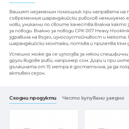
Вашият незаменим помощник при направата на п
съвременния шаранджийски риболов неминуемо е 
нови, уникални по своите качества влакна както 
за поводи. Влакно за поводи CPK 007 Heavy Hookl
здравина на възел, износоустойчивост и мекота. 
шаранджийски монтажи, потъва и прилепва към
Успешно може да се използва за някои специфични
други видове риби, например сом. Дори и при инт
дължината от 15 метра е достатъчна, за да пок
активен сезон.
Сходни продукти
Често купувани заедно