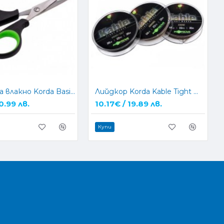
Ножица за влакно Korda BasiX Rig Scissors
Лийдкор Korda Kable Tight Weave - 7м
0.99 лв.
10.17€ / 19.89 лв.
Купи