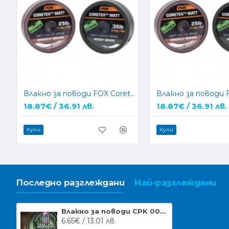
Влакно за поводи FOX Coretex Matt - GREEN
18.87€ / 36.91 лв.
18.87€ / 36.91 лв.
Купи
Купи
Последно разглеждани
Най-разглеждани
Влакно за поводи CPK 007 Heavy Hooklink 15m
6.65€ / 13.01 лв.