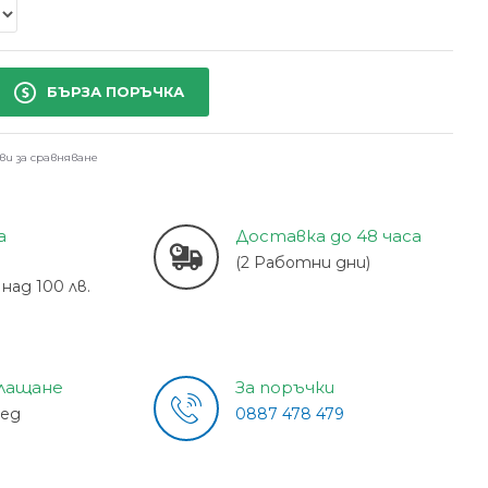
БЪРЗА ПОРЪЧКА
ви за сравняване
а
Доставка до 48 часа
(2 Работни дни)
над 100 лв.
плащане
За поръчки
лед
0887 478 479