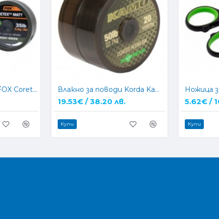
Влакно за поводи FOX Coretex Matt - BROWN
Влакно за поводи Korda Kamo Coated
19.53€ / 38.20 лв.
5.62€ / 1
Купи
Купи